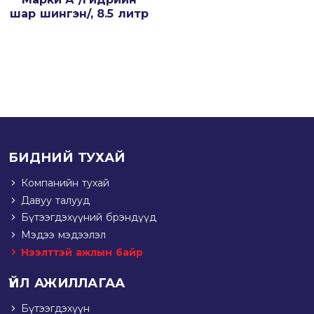
шар шингэн/, 8.5 литр
БИДНИЙ ТУХАЙ
Компанийн тухай
Давуу талууд
Бүтээгдэхүүний брэндүүд
Мэдээ мэдээлэл
Нээлттэй ажлын байр
ҮЙЛ АЖИЛЛАГАА
Бүтээгдэхүүн