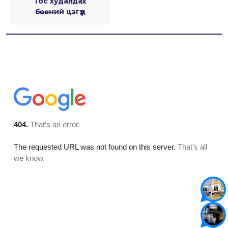
Тос худалдах
бөөний цэгүүд