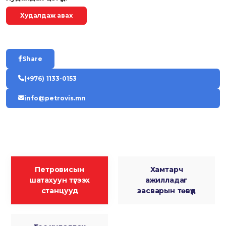
Худалдаж авах
Share
(+976) 1133-0153
info@petrovis.mn
Петровисын
Хамтарч
шатахуун түгээх
ажилладаг
станцууд
засварын төвүүд