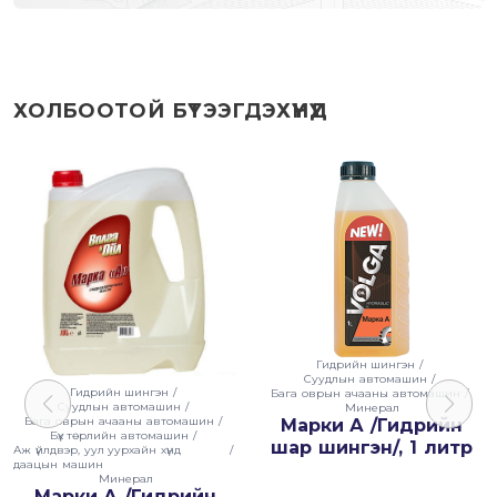
ХОЛБООТОЙ БҮТЭЭГДЭХҮҮНҮҮД
Гидрийн шингэн
/
Суудлын автомашин
/
Гидрийн шингэн
/
Бага оврын ачааны автомашин
/
Суудлын автомашин
/
Минерал
Бага оврын ачааны автомашин
/
Марки А /Гидрийн
Бүх төрлийн автомашин
/
шар шингэн/, 1 литр
Аж үйлдвэр, уул уурхайн хүнд
/
даацын машин
Минерал
Марки А /Гидрийн