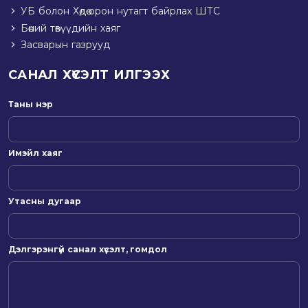
УБ болон Хөдөө орон нутагт байрлах ШТС
Бөөний төвүүдийн хаяг
Засварын газрууд
САНАЛ ХҮСЭЛТ ИЛГЭЭХ
Таны нэр
Имэйл хаяг
Утасны дугаар
Дэлгэрэнгүй санал хүсэлт, гомдол