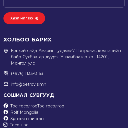
Хүсэл илгээх
ХОЛБОО БАРИХ
Ерөнхий сайд Амарын гудамж-7 Петровис компанийн
байр Сүхбаатар дүүрэг Улаанбаатар хот 14201,
Монгол улс
(+976) 1133-0153
info@petrovis.mn
СОШИАЛ СУВГУУД
Тос тосолгоо
Тос тосолгоо
Rolf Mongolia
Хөргөлтын шингэн
Тосолгоо