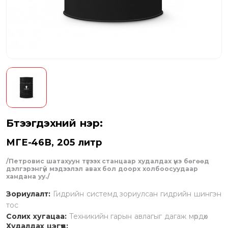
Бүтээгдэхүүний нэр:
МГЕ-46В, 205 литр
/Петровис шатахуун түгээх станцаар худалдах үнэ бөгөөд
дэлгэрэнгүй мэдээлэл авах бол доорх холбоосуудаар
хандана уу./
Зориулалт:
Гидрийн системд зориулсан гидрийн шингэн
тос
Солих хугацаа:
Техникийн гарын авлагыг дагаж мөрдөх
Худалдах цэгүүд: