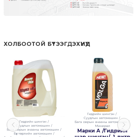
ХОЛБООТОЙ БҮТЭЭГДЭХҮҮНҮҮД
Гидрийн шингэн
/
Суудлын автомашин
/
Гидрийн шингэн
/
Бага оврын ачааны автомашин
/
Суудлын автомашин
/
Минерал
Бага оврын ачааны автомашин
/
Марки А /Гидрийн
Бүх төрлийн автомашин
/
шар шингэн/, 1 литр