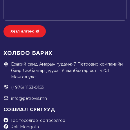
Хүсэл илгээх
ХОЛБОО БАРИХ
Ерөнхий сайд Амарын гудамж-7 Петровис компанийн
байр Сүхбаатар дүүрэг Улаанбаатар хот 14201,
Монгол улс
(+976) 1133-0153
info@petrovis.mn
СОШИАЛ СУВГУУД
Тос тосолгоо
Тос тосолгоо
Rolf Mongolia