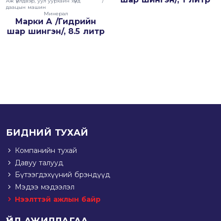
Аж үйлдвэр, уул уурхайн хүнд
/
даацын машин
Минерал
Марки А /Гидрийн
шар шингэн/, 8.5 литр
БИДНИЙ ТУХАЙ
Компанийн тухай
Давуу талууд
Бүтээгдэхүүний брэндүүд
Мэдээ мэдээлэл
Нээлттэй ажлын байр
ҮЙЛ АЖИЛЛАГАА