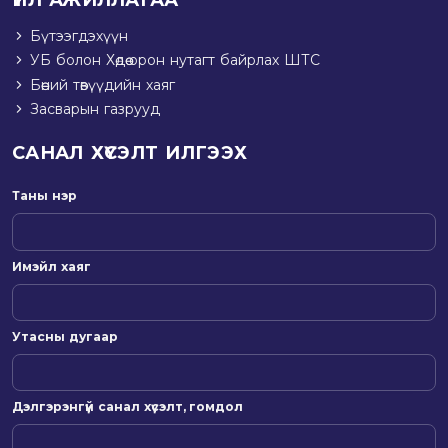
Бүтээгдэхүүн
УБ болон Хөдөө орон нутагт байрлах ШТС
Бөөний төвүүдийн хаяг
Засварын газрууд
САНАЛ ХҮСЭЛТ ИЛГЭЭХ
Таны нэр
Имэйл хаяг
Утасны дугаар
Дэлгэрэнгүй санал хүсэлт, гомдол