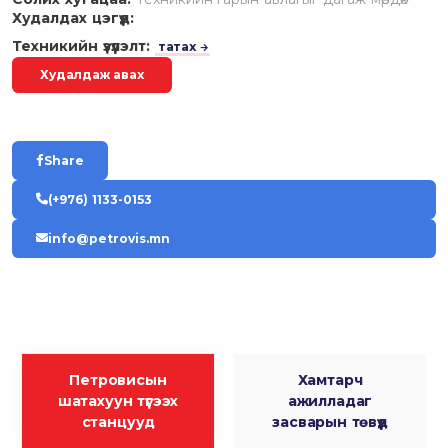
Худалдах цэгүүд:
Техникийн үзүүлэлт:
татах
Худалдаж авах
Share
(+976) 1133-0153
info@petrovis.mn
Петровисын
Хамтарч
шатахуун түгээх
ажилладаг
станцууд
засварын төвүүд