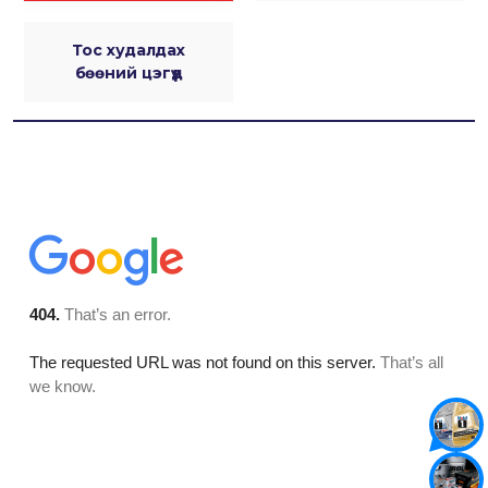
Тос худалдах
бөөний цэгүүд