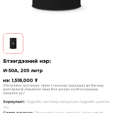
Бүтээгдэхүүний нэр:
И-50А, 205 литр
Үнэ: 1,518,000 ₮
/Петровис шатахуун түгээх станцаар худалдах үнэ бөгөөд
дэлгэрэнгүй мэдээлэл авах бол доорх холбоосуудаар
хандана уу./
Зориулалт:
Гидрийн системд зориулсан гидрийн шингэн
тос
Солих хугацаа:
Техникийн гарын авлагыг дагаж мөрдөх