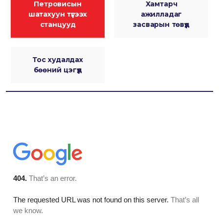
Петровисын
Хамтарч
шатахуун түгээх
ажилладаг
станцууд
засварын төвүүд
Тос худалдах
бөөний цэгүүд