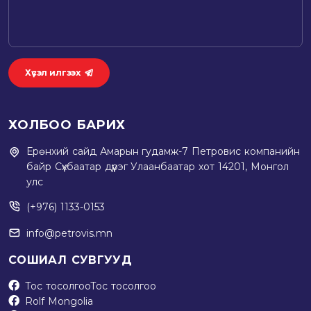
Хүсэл илгээх
ХОЛБОО БАРИХ
Ерөнхий сайд Амарын гудамж-7 Петровис компанийн
байр Сүхбаатар дүүрэг Улаанбаатар хот 14201, Монгол
улс
(+976) 1133-0153
info@petrovis.mn
СОШИАЛ СУВГУУД
Тос тосолгоо
Тос тосолгоо
Rolf Mongolia