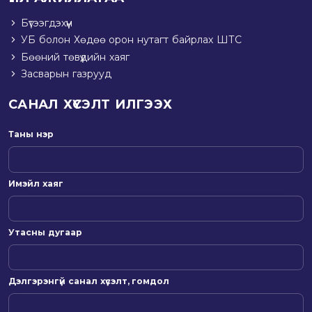
Бүтээгдэхүүн
УБ болон Хөдөө орон нутагт байрлах ШТС
Бөөний төвүүдийн хаяг
Засварын газрууд
САНАЛ ХҮСЭЛТ ИЛГЭЭХ
Таны нэр
Имэйл хаяг
Утасны дугаар
Дэлгэрэнгүй санал хүсэлт, гомдол