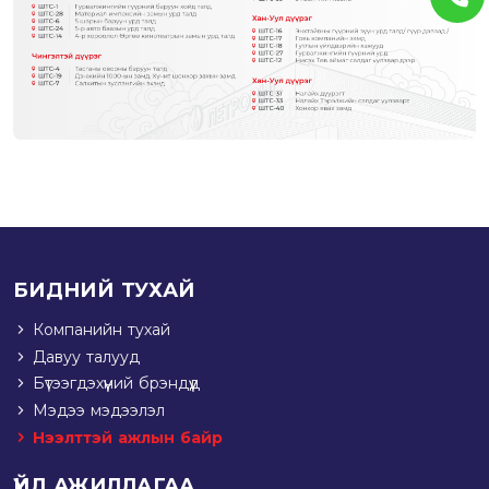
БИДНИЙ ТУХАЙ
Компанийн тухай
Давуу талууд
Бүтээгдэхүүний брэндүүд
Мэдээ мэдээлэл
Нээлттэй ажлын байр
ҮЙЛ АЖИЛЛАГАА