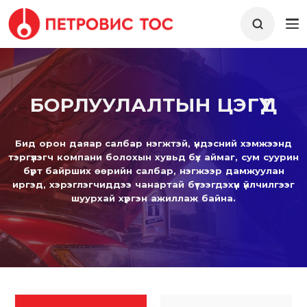
БОРЛУУЛАЛТЫН ЦЭГҮҮД
Бид орон даяар салбар нэгжтэй, үндэсний хэмжээнд
тэргүүлэгч компани болохын хувьд бүх аймаг, сум суурин
бүрт байрших өөрийн салбар, нэгжээр дамжуулан
иргэд, хэрэглэгчиддээ чанартай бүтээгдэхүүн үйлчилгээг
шуурхай хүргэн ажиллаж байна.