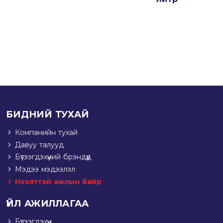
БИДНИЙ ТУХАЙ
Компанийн тухай
Давуу талууд
Бүтээгдэхүүний брэндүүд
Мэдээ мэдээлэл
Нээлттэй ажлын байр
ҮЙЛ АЖИЛЛАГАА
Бүтээгдэхүүн