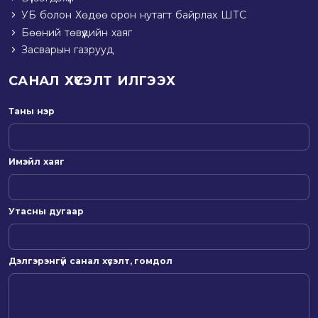
УБ болон Хөдөө орон нутагт байрлах ШТС
Бөөний төвүүдийн хаяг
Засварын газрууд
САНАЛ ХҮСЭЛТ ИЛГЭЭХ
Таны нэр
Имэйл хаяг
Утасны дугаар
Дэлгэрэнгүй санал хүсэлт, гомдол