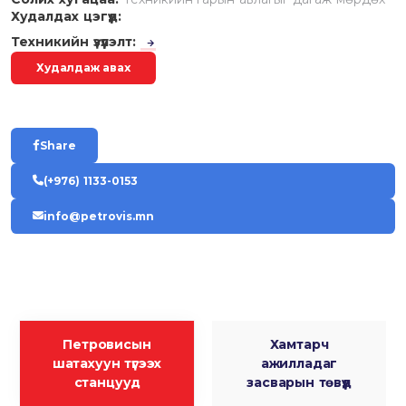
Худалдах цэгүүд:
Техникийн үзүүлэлт:
Худалдаж авах
Share
(+976) 1133-0153
info@petrovis.mn
Петровисын
Хамтарч
шатахуун түгээх
ажилладаг
станцууд
засварын төвүүд