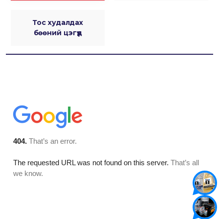
Тос худалдах
бөөний цэгүүд