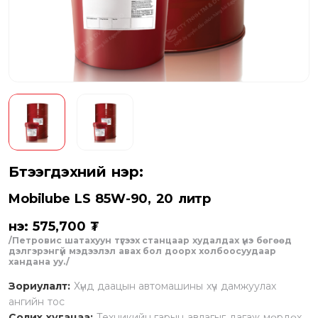
Бүтээгдэхүүний нэр:
Mobilube LS 85W-90, 20 литр
Үнэ: 575,700 ₮
/Петровис шатахуун түгээх станцаар худалдах үнэ бөгөөд
дэлгэрэнгүй мэдээлэл авах бол доорх холбоосуудаар
хандана уу./
Зориулалт:
Хүнд даацын автомашины хүч дамжуулах
ангийн тос
Солих хугацаа:
Техникийн гарын авлагыг дагаж мөрдөх