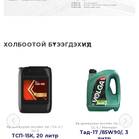
ХОЛБООТОЙ БҮТЭЭГДЭХҮҮНҮҮД
Хүч дамжуулах ангийн тос
/
GL-4
/
Хүч дамжуулах ангийн тос
/
GL-4
/
GL-5
/
Минерал
GL-5
Тад-17 /85W90/, 3
ТСП-15К, 20 литр
литр