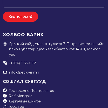
Хүсэл илгээх
ХОЛБОО БАРИХ
Ерөнхий сайд Амарын гудамж-7 Петровис компанийн
байр Сүхбаатар дүүрэг Улаанбаатар хот 14201, Монгол
улс
(+976) 1133-0153
info@petrovis.mn
СОШИАЛ СУВГУУД
Тос тосолгоо
Тос тосолгоо
Rolf Mongolia
Хөргөлтын шингэн
Тосолгоо