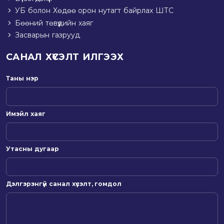
УБ болон Хөдөө орон нутагт байрлах ШТС
Бөөний төвүүдийн хаяг
Засварын газрууд
САНАЛ ХҮСЭЛТ ИЛГЭЭХ
Таны нэр
Имэйл хаяг
Утасны дугаар
Дэлгэрэнгүй санал хүсэлт, гомдол