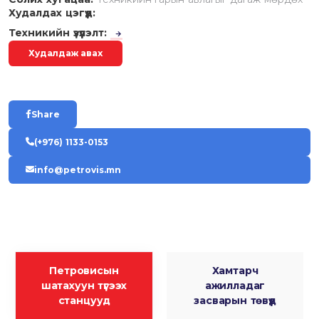
Худалдах цэгүүд:
Техникийн үзүүлэлт:
Худалдаж авах
Share
(+976) 1133-0153
info@petrovis.mn
Петровисын
Хамтарч
шатахуун түгээх
ажилладаг
станцууд
засварын төвүүд