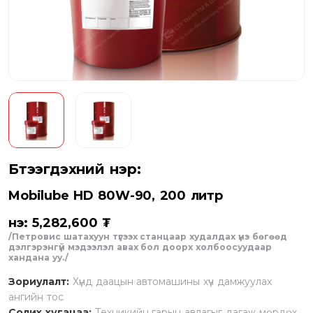
Бүтээгдэхүүний нэр:
Mobilube HD 80W-90, 200 литр
Үнэ: 5,282,600 ₮
/Петровис шатахуун түгээх станцаар худалдах үнэ бөгөөд
дэлгэрэнгүй мэдээлэл авах бол доорх холбоосуудаар
хандана уу./
Зориулалт:
Хүнд даацын автомашины хүч дамжуулах
ангийн тос
Солих хугацаа:
Техникийн гарын авлагыг дагаж мөрдөх