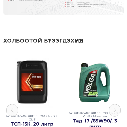
ХОЛБООТОЙ БҮТЭЭГДЭХҮҮНҮҮД
Хүч дамжуулах ангийн тос
/
GL-4
/
Хүч дамжуулах ангийн тос
/
GL-4
/
GL-5
/
Минерал
GL-5
Тад-17 /85W90/, 3
ТСП-15К, 20 литр
литр