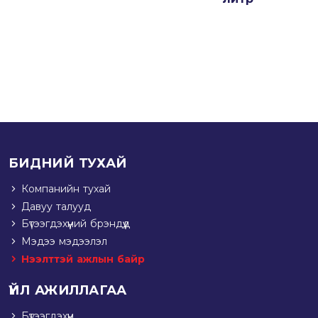
БИДНИЙ ТУХАЙ
Компанийн тухай
Давуу талууд
Бүтээгдэхүүний брэндүүд
Мэдээ мэдээлэл
Нээлттэй ажлын байр
ҮЙЛ АЖИЛЛАГАА
Бүтээгдэхүүн