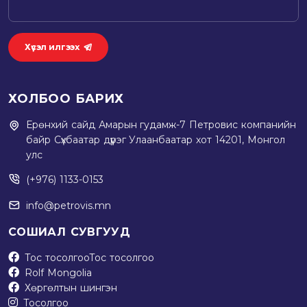
Хүсэл илгээх
ХОЛБОО БАРИХ
Ерөнхий сайд Амарын гудамж-7 Петровис компанийн
байр Сүхбаатар дүүрэг Улаанбаатар хот 14201, Монгол
улс
(+976) 1133-0153
info@petrovis.mn
СОШИАЛ СУВГУУД
Тос тосолгоо
Тос тосолгоо
Rolf Mongolia
Хөргөлтын шингэн
Тосолгоо