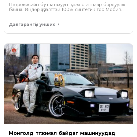
Петровисийн бүх шатахуун түгээх станцаар борлуулж
байна. Өндөр үзүүлэлттэй 100% синтетик тос Мобил....
Дэлгэрэнгүй унших
Монголд түгээмэл байдаг машинуудад