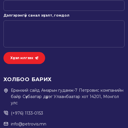
Дэлгэрэнгүй санал хүсэлт, гомдол
Хүсэл илгээх
ХОЛБОО БАРИХ
Ерөнхий сайд Амарын гудамж-7 Петровис компанийн
байр Сүхбаатар дүүрэг Улаанбаатар хот 14201, Монгол
улс
(+976) 1133-0153
info@petrovis.mn