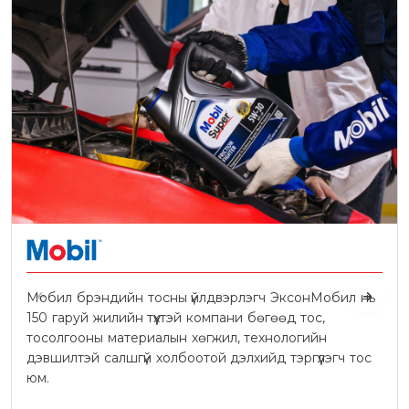
Мобил брэндийн тосны үйлдвэрлэгч ЭксонМобил нь
150 гаруй жилийн түүхтэй компани бөгөөд тос,
тосолгооны материалын хөгжил, технологийн
дэвшилтэй салшгүй холбоотой дэлхийд тэргүүлэгч тос
юм.