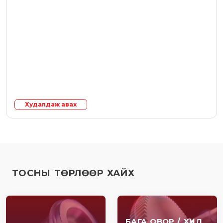
Худалдаж авах
ТОСНЫ ТӨРЛӨӨР ХАЙХ
БАГА ОВОР / ХҮНД