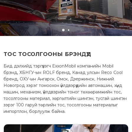
ТОС ТОСОЛГООНЫ БРЭНДҮҮД
Бид дэлхийд тэргүүлэгч ExxonMobil компанийн Mobil
брэнд, ХБНГУ-ын ROLF бренд, Канад улсын Reco Cool
бренд, ОХУ-ын Ангарск, Омск, Дзержинск, Нижний
Новогрод зэрэг томоохон үйлдвэрүүдийн автомашин, хүнд
машин, механизм, үйлдвэрийн тоног төхөөрөмжийн тос,
тосолгооны материал, хөргөлтийн шингэн, тусгай шингэн
зэрэг 100 гаруй төрлийн тос, тосолгооны материалыг
импортлон, борлуулж байна.