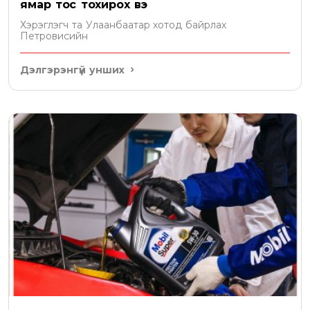
ямар тос тохирох вэ
Хэрэглэгч та Улаанбаатар хотод байрлах
Петровисийн
Дэлгэрэнгүй унших