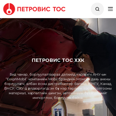
ПЕТРОВИС ТОС ХХК
Бид чанар, борлуулалтаараа дэлхийд тэргүүлэгч АНУ-ын
“ExxonMobil” компанийн Mobil брэндийн Монгол дахь анхны
борлуулагч, албан ёсны дистрибьютер бөгөөд ХБНГУ, Канад,
БНСУ, ОХУ-д үйлдвэрлэгдсэн бүх нэр төрлийн тос тосолгооны
материал, хөргөлтийн шингэн, автохимийн бүтээгдэхүүнийг
импортлон, борлуулж байна.