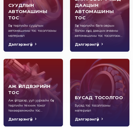
СУУДЛЫН
ДААЦЫН
АВТОМАШИНЫ
АВТОМАШИНЫ
ТОС
ТОС
Бүх төрлийн суудлын
Бүх төрлийн бага оврын
автомашины тос тосолгооны
болон хүнд даацын ачааны
материал
автомашины тос тосолгооны
материал
Дэлгэрэнгүй
Дэлгэрэнгүй
АЖ ҮЙЛДВЭРИЙН
ТОС
БУСАД ТОСОЛГОО
Аж үйлдвэр, уул уурхайн бүх
төрлийн техник тоног
Бусад тос тосолгооны
төхөөрөмжийн тос
материал
тосолгооны материал
Дэлгэрэнгүй
Дэлгэрэнгүй