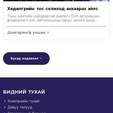
Хөдөлгүүрийн тос солиход анхаарах зүйлс
Таны хамгийн найдвартай зөвлөгч бол автомашин
үйлдвэрлэгч юм. Автомашины гарын авлага дээр
хөдөлгүүрт хэдэн литр тос орохыг бичсэн байдаг. Уг
зөвлөмжийн дагуу тосоо сонгох хэрэгтэй.
Дэлгэрэнгүй унших
Бусад мэдээлэл
БИДНИЙ ТУХАЙ
Компанийн тухай
Давуу талууд