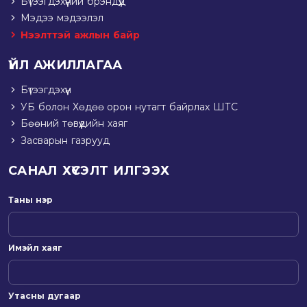
Бүтээгдэхүүний брэндүүд
Мэдээ мэдээлэл
Нээлттэй ажлын байр
ҮЙЛ АЖИЛЛАГАА
Бүтээгдэхүүн
УБ болон Хөдөө орон нутагт байрлах ШТС
Бөөний төвүүдийн хаяг
Засварын газрууд
САНАЛ ХҮСЭЛТ ИЛГЭЭХ
Таны нэр
Имэйл хаяг
Утасны дугаар