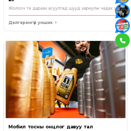
Жолооч та дараах асуултад шууд хариулж чадах уу?
Дэлгэрэнгүй унших
Мобил тосны онцлог давуу тал