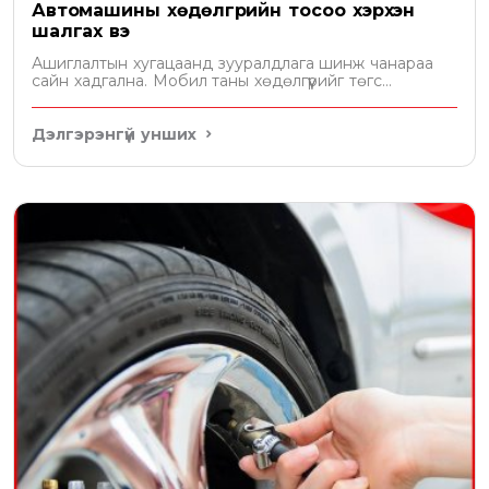
Автомашины хөдөлгүүрийн тосоо хэрхэн
шалгах вэ
Ашиглалтын хугацаанд зууралдлага шинж чанараа
сайн хадгална. Мобил таны хөдөлгүүрийг төгс
хамгаална
Дэлгэрэнгүй унших