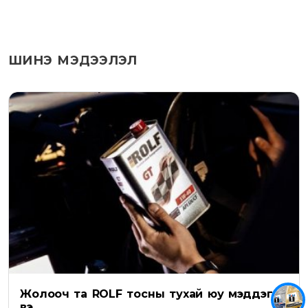
ШИНЭ МЭДЭЭЛЭЛ
Жолооч та ROLF тосны тухай юу мэддэг
вэ