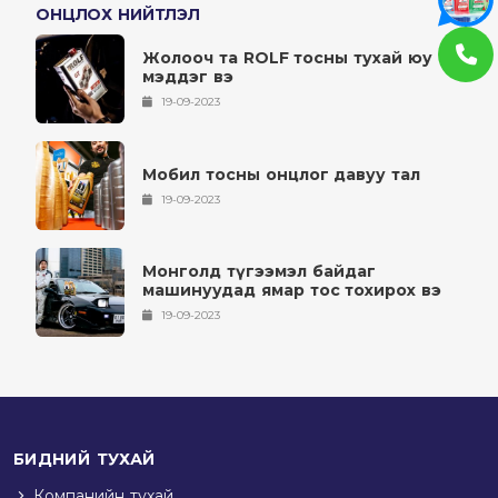
ОНЦЛОХ НИЙТЛЭЛ
Жолооч та ROLF тосны тухай юу
мэддэг вэ
19-09-2023
Мобил тосны онцлог давуу тал
19-09-2023
Монголд түгээмэл байдаг
машинуудад ямар тос тохирох вэ
19-09-2023
БИДНИЙ ТУХАЙ
Компанийн тухай