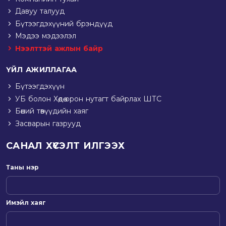
Давуу талууд
Бүтээгдэхүүний брэндүүд
Мэдээ мэдээлэл
Нээлттэй ажлын байр
ҮЙЛ АЖИЛЛАГАА
Бүтээгдэхүүн
УБ болон Хөдөө орон нутагт байрлах ШТС
Бөөний төвүүдийн хаяг
Засварын газрууд
САНАЛ ХҮСЭЛТ ИЛГЭЭХ
Таны нэр
Имэйл хаяг