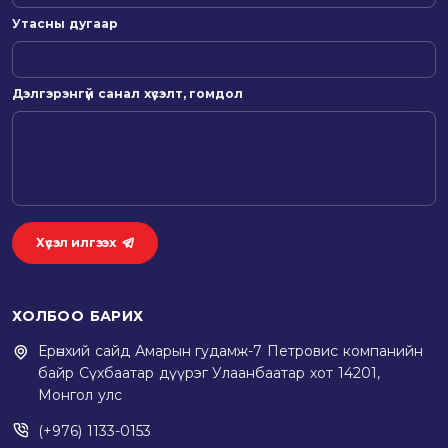
Утасны дугаар
Дэлгэрэнгүй санал хүсэлт, гомдол
Хүсэл илгээх
ХОЛБОО БАРИХ
Ерөнхий сайд Амарын гудамж-7 Петровис компанийн
байр Сүхбаатар дүүрэг Улаанбаатар хот 14201,
Монгол улс
(+976) 1133-0153