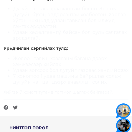
Дугуй нэг талаараа хавтгай болно. Энэ нь
дугуйн бүтээц эвдэрсэнтэй холбоотой. Хэрвээ
хүйтэн нөхцөлд удаан тавьсан бол илүү хүнд
гэмтэх эрсдэлтэй.
Удаан хөдөлгөөнгүй байсан бол руль салгалах
эрсдэлтэй.
Урьдчилан сэргийлэх тулд:
Жолооч талын хаалганы багана дээрх
хэмжээсээр хийлэх
Удаан зогсоох бол дугуйг газраас хөндийрүүлэх
7 хоногтоо 1 удаа машины байршлаа сольж
дугуйн нэг цэг дээрх ачааллыг солих
Хийгээ 7 хоногт тутамд тогтмол шалгаж байгаарай.
НИЙТЛЭЛ ТӨРӨЛ