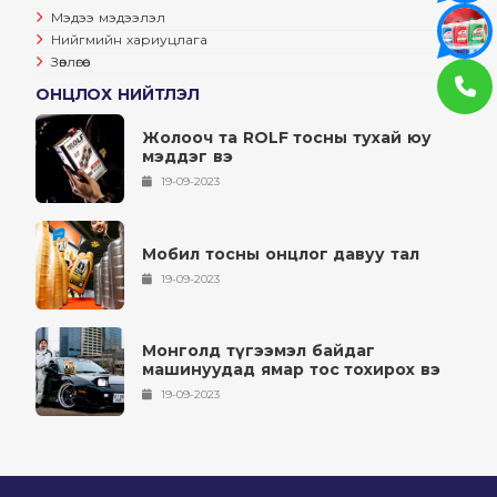
Мэдээ мэдээлэл
Нийгмийн хариуцлага
Зөвлөгөө
ОНЦЛОХ НИЙТЛЭЛ
Жолооч та ROLF тосны тухай юу
мэддэг вэ
19-09-2023
Мобил тосны онцлог давуу тал
19-09-2023
Монголд түгээмэл байдаг
машинуудад ямар тос тохирох вэ
19-09-2023