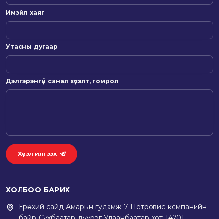
Имэйл хаяг
Утасны дугаар
Дэлгэрэнгүй санал хүсэлт, гомдол
Хүсэл илгээх
ХОЛБОО БАРИХ
Ерөнхий сайд Амарын гудамж-7 Петровис компанийн
байр Сүхбаатар дүүрэг Улаанбаатар хот 14201,