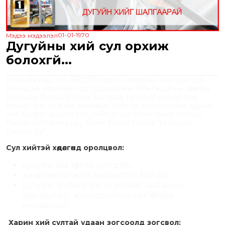
01-01-1970
Мэдээ мэдээлэл
Дугуйны хий сул орхиж
болохгүй...
Улаанбаатар хот 450,000 гаруй тээврийн хэрэгсэлтэй.
Ковид хөл хорионы үед тэдгээрийн 10% гаруй нь хөдөлгөөнд
оролцож бусад 90% нь багадаа 14 хоног сул зогсож
байна. Энэ үед нэг анхаарах зүйл нь дугуйн хийн даралт
юм. Хэрвээ даралт сул, хийгүйгээр олон хоног зогсож
байгаа бол юунд муу байж болох талаар та бодож
байсан уу?
Сул хийтэй хөдөлгөөнд оролцвол:
дугуйн хээ түргэн элэгдэж,
амархан хагарах эрсдэлтэй байдаг
дугуйн зууралт ихсэх учраас шатахуун
зарцуулалт, жолоодлогод таагүйгээр
нөлөөлдөг.
Харин хий султай удаан зогсоолд зогсвол: