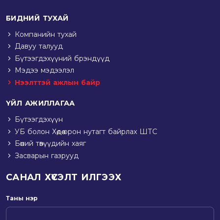
БИДНИЙ ТУХАЙ
Компанийн тухай
Давуу талууд
Бүтээгдэхүүний брэндүүд
Мэдээ мэдээлэл
Нээлттэй ажлын байр
ҮЙЛ АЖИЛЛАГАА
Бүтээгдэхүүн
УБ болон Хөдөө орон нутагт байрлах ШТС
Бөөний төвүүдийн хаяг
Засварын газрууд
САНАЛ ХҮСЭЛТ ИЛГЭЭХ
Таны нэр