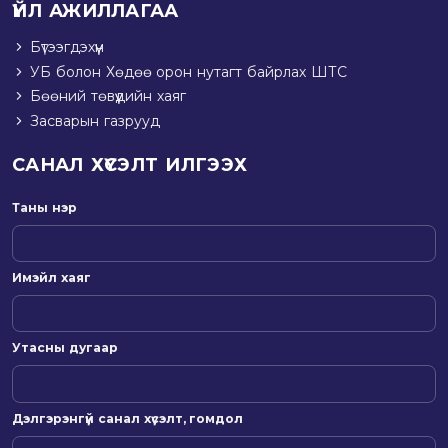
ҮЙЛ АЖИЛЛАГАА
Бүтээгдэхүүн
УБ болон Хөдөө орон нутагт байрлах ШТС
Бөөний төвүүдийн хаяг
Засварын газрууд
САНАЛ ХҮСЭЛТ ИЛГЭЭХ
Таны нэр
Имэйл хаяг
Утасны дугаар
Дэлгэрэнгүй санал хүсэлт, гомдол