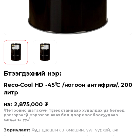
Бүтээгдэхүүний нэр:
Reco-Cool HD -45⁰C /ногоон антифриз/, 200
литр
Үнэ: 2,875,000 ₮
/Петровис шатахуун түгээх станцаар худалдах үнэ бөгөөд
дэлгэрэнгүй мэдээлэл авах бол доорх холбоосуудаар
хандана уу./
Зориулалт:
Хүнд даацын автомашин, уул уурхай, аж