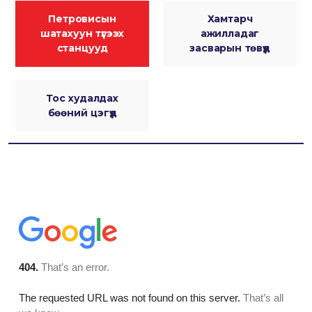
Петровисын
Хамтарч
шатахуун түгээх
ажилладаг
станцууд
засварын төвүүд
Тос худалдах
бөөний цэгүүд