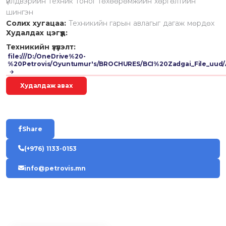
үйлдвэрийн техник тоног төхөөрөмжийн хөргөлтийн
шингэн
Солих хугацаа:
Техникийн гарын авлагыг дагаж мөрдөх
Худалдах цэгүүд:
Техникийн үзүүлэлт:
file:///D:/OneDrive%20-
%20Petrovis/Oyuntumur's/BROCHURES/BCI%20Zadgai_File_uud/A
Худалдаж авах
Share
(+976) 1133-0153
info@petrovis.mn