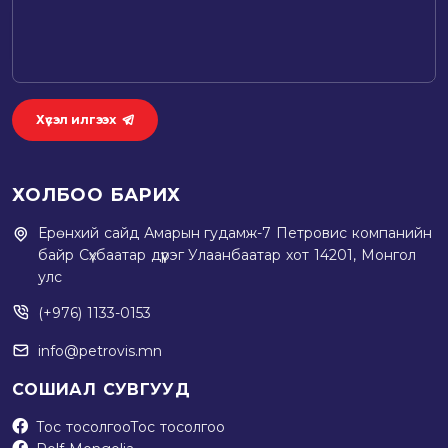
Хүсэл илгээх
ХОЛБОО БАРИХ
Ерөнхий сайд Амарын гудамж-7 Петровис компанийн
байр Сүхбаатар дүүрэг Улаанбаатар хот 14201, Монгол
улс
(+976) 1133-0153
info@petrovis.mn
СОШИАЛ СУВГУУД
Тос тосолгоо
Тос тосолгоо