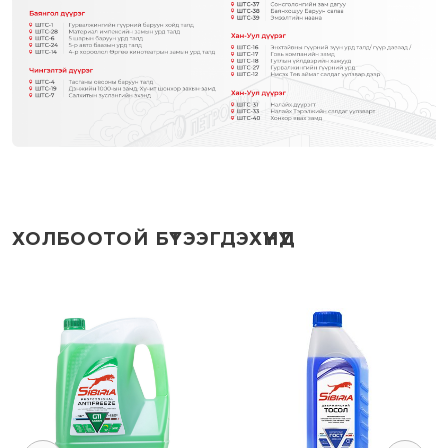
ХОЛБООТОЙ БҮТЭЭГДЭХҮҮНҮҮД