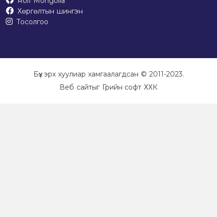
Rolf Mongolia
Хөргөлтын шингэн
Тосолгоо
Бүх эрх хуулиар хамгаалагдсан © 2011-2023.
Веб сайт
ыг
Грийн софт ХХК