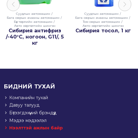
Суудлын автомашин
/
Суудлын автомашин
/
Бага оврын ачааны автомашин
/
Бага оврын ачааны автомашин
/
Бүх төрлийн автомашин
/
Том оврын автомашин
/
Авто хөргөлтийн шингэн
Авто хөргөлтийн шингэн
Сибирия антифриз
Сибирия тосол, 1 кг
/-40°C, ногоон, G11/, 5
кг
БИДНИЙ ТУХАЙ
Компанийн тухай
Давуу талууд
Бүтээгдэхүүний брэндүүд
Мэдээ мэдээлэл
Нээлттэй ажлын байр