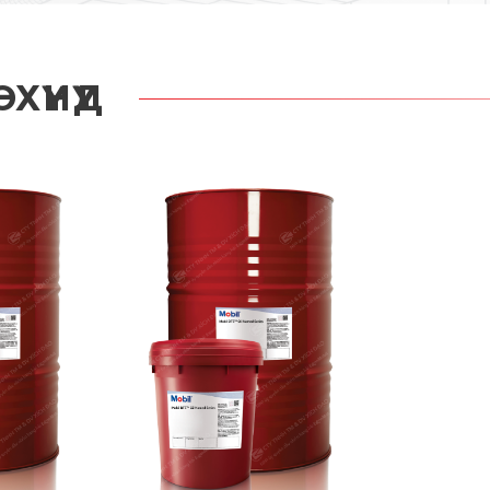
ҮНҮҮД