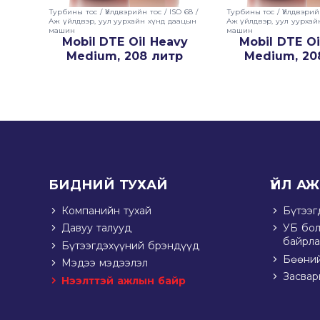
Турбины тос
/
Үйлдвэрийн тос
/
ISO 68
/
Турбины тос
/
Үйлдвэрий
Аж үйлдвэр, уул уурхайн хүнд даацын
Аж үйлдвэр, уул уурхай
машин
машин
Mobil DTE Oil Heavy
Mobil DTE Oi
Medium, 208 литр
Medium, 20
БИДНИЙ ТУХАЙ
ҮЙЛ А
Компанийн тухай
Бүтээг
Давуу талууд
УБ бол
байрл
Бүтээгдэхүүний брэндүүд
Бөөний
Мэдээ мэдээлэл
Засвар
Нээлттэй ажлын байр