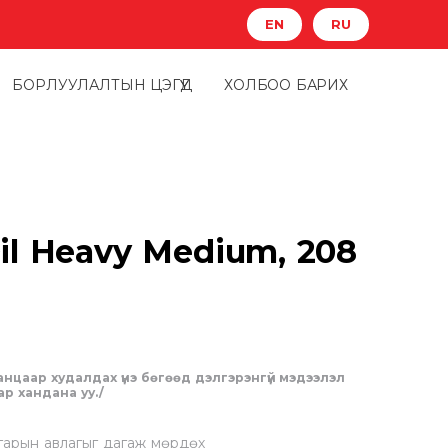
EN
RU
БОРЛУУЛАЛТЫН ЦЭГҮҮД
ХОЛБОО БАРИХ
il Heavy Medium, 208
анцаар худалдах үнэ бөгөөд дэлгэрэнгүй мэдээлэл
р хандана уу./
гарын авлагыг дагаж мөрдөх