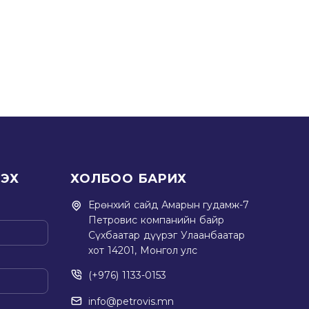
ЭЭХ
ХОЛБОО БАРИХ
Ерөнхий сайд Амарын гудамж-7
Петровис компанийн байр
Сүхбаатар дүүрэг Улаанбаатар
хот 14201, Монгол улс
(+976) 1133-0153
info@petrovis.mn