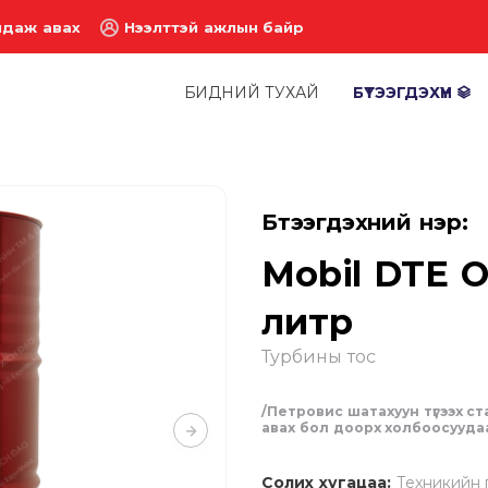
лдаж авах
Нээлттэй ажлын байр
БИДНИЙ ТУХАЙ
БҮТЭЭГДЭХҮҮН
Бүтээгдэхүүний нэр:
Mobil DTE O
литр
Турбины тос
/Петровис шатахуун түгээх ст
авах бол доорх холбоосуудаа
Солих хугацаа:
Техникийн 