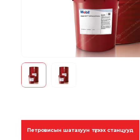
Петровисын шатахуун түгээх станцууд