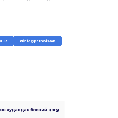
-0153
info@petrovis.mn
ос худалдах бөөний цэгүүд