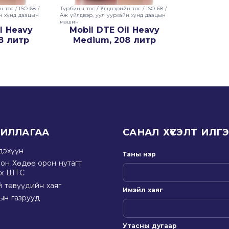
н тос
/
ISO 68
/
Турбины тос
/
Үйлдвэрийн тос
/
ISO 68
/
н хүнд даацын
Аж үйлдвэр, уул уурхайн хүнд даацын
машин
l Heavy
Mobil DTE Oil Heavy
8 литр
Medium, 208 литр
ЖИЛЛАГАА
САНАЛ ХҮСЭЛТ ИЛГ
дэхүүн
Таны нэр
он Хөдөө орон нутагт
ах ШТС
 төвүүдийн хаяг
Имэйл хаяг
ын газрууд
Утасны дугаар