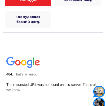
Тос худалдах
бөөний цэгүүд