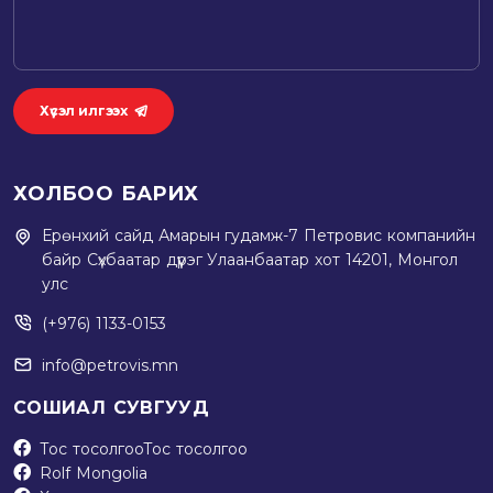
Хүсэл илгээх
ХОЛБОО БАРИХ
Ерөнхий сайд Амарын гудамж-7 Петровис компанийн
байр Сүхбаатар дүүрэг Улаанбаатар хот 14201, Монгол
улс
(+976) 1133-0153
info@petrovis.mn
СОШИАЛ СУВГУУД
Тос тосолгоо
Тос тосолгоо
Rolf Mongolia