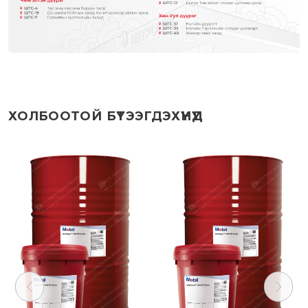
ХОЛБООТОЙ БҮТЭЭГДЭХҮҮНҮҮД