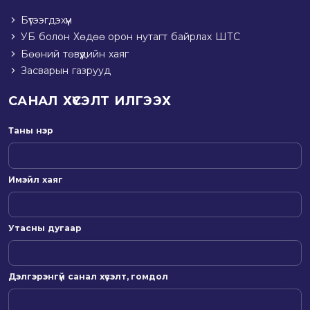
Бүтээгдэхүүн
УБ болон Хөдөө орон нутагт байрлах ШТС
Бөөний төвүүдийн хаяг
Засварын газрууд
САНАЛ ХҮСЭЛТ ИЛГЭЭХ
Таны нэр
Имэйл хаяг
Утасны дугаар
Дэлгэрэнгүй санал хүсэлт, гомдол