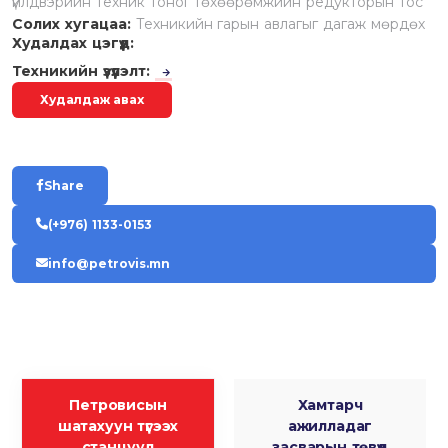
үйлдвэрийн техник тоног төхөөрөмжийн редукторын тос
Солих хугацаа:
Техникийн гарын авлагыг дагаж мөрдөх
Худалдах цэгүүд:
Техникийн үзүүлэлт:
Худалдаж авах
Share
(+976) 1133-0153
info@petrovis.mn
Петровисын
Хамтарч
шатахуун түгээх
ажилладаг
станцууд
засварын төвүүд