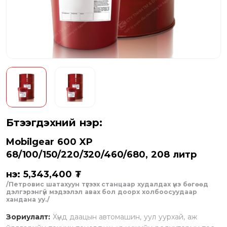
Бүтээгдэхүүний нэр:
Mobilgear 600 XP
68/100/150/220/320/460/680, 208 литр
Үнэ: 5,343,400 ₮
/Петровис шатахуун түгээх станцаар худалдах үнэ бөгөөд
дэлгэрэнгүй мэдээлэл авах бол доорх холбоосуудаар
хандана уу./
Зориулалт:
Хүнд даацын автомашин, уул уурхай, аж