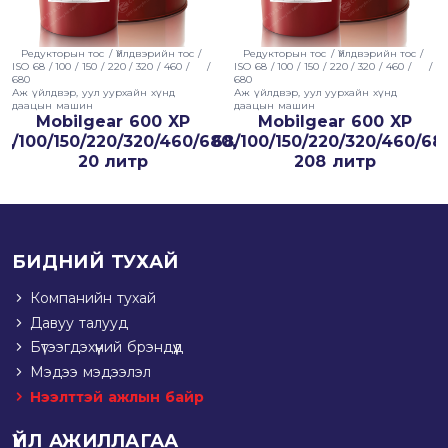
Редукторын тос
/
Үйлдвэрийн тос
/
Редукторын тос
/
Үйлдвэрийн тос
/
ISO 68 / 100 / 150 / 220 / 320 / 460 /
/
ISO 68 / 100 / 150 / 220 / 320 / 460 /
/
680
680
Аж үйлдвэр, уул уурхайн хүнд
Аж үйлдвэр, уул уурхайн хүнд
даацын машин
даацын машин
Mobilgear 600 XP
Mobilgear 600 XP
0,
8/100/150/220/320/460/680,
68/100/150/220/320/460/68
6
20 литр
208 литр
БИДНИЙ ТУХАЙ
Компанийн тухай
Давуу талууд
Бүтээгдэхүүний брэндүүд
Мэдээ мэдээлэл
Нээлттэй ажлын байр
ҮЙЛ АЖИЛЛАГАА