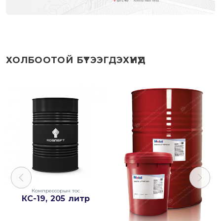
ХОЛБООТОЙ БҮТЭЭГДЭХҮҮНҮҮД
Компрессорын тос
КС-19, 205 литр