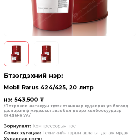
Бүтээгдэхүүний нэр:
Mobil Rarus 424/425, 20 литр
Үнэ: 543,500 ₮
/Петровис шатахуун түгээх станцаар худалдах үнэ бөгөөд
дэлгэрэнгүй мэдээлэл авах бол доорх холбоосуудаар
хандана уу./
Зориулалт:
Компрессорын тос
Солих хугацаа:
Техникийн гарын авлагыг дагаж мөрдөх
Худалдах цэгүүд: