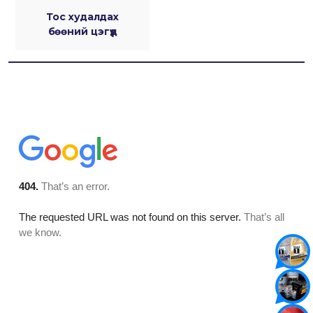
Тос худалдах
бөөний цэгүүд