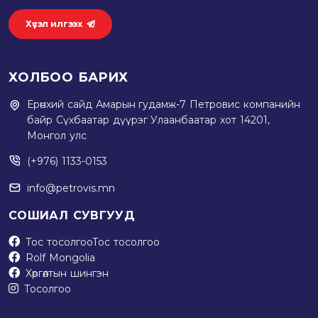
Хүсэл илгээх
ХОЛБОО БАРИХ
Ерөнхий сайд Амарын гудамж-7 Петровис компанийн
байр Сүхбаатар дүүрэг Улаанбаатар хот 14201,
Монгол улс
(+976) 1133-0153
info@petrovis.mn
СОШИАЛ СУВГУУД
Тос тосолгоо
Тос тосолгоо
Rolf Mongolia
Хөргөлтын шингэн
Тосолгоо