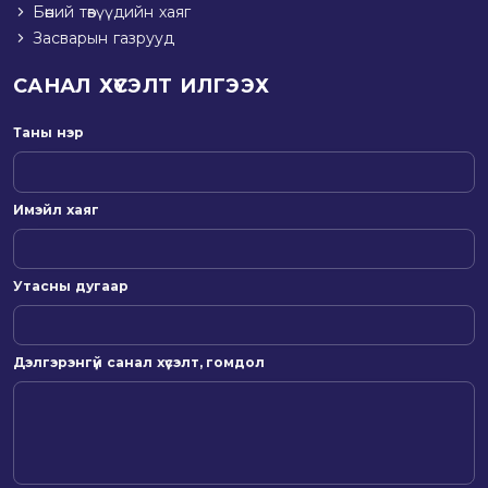
Бөөний төвүүдийн хаяг
Засварын газрууд
САНАЛ ХҮСЭЛТ ИЛГЭЭХ
Таны нэр
Имэйл хаяг
Утасны дугаар
Дэлгэрэнгүй санал хүсэлт, гомдол