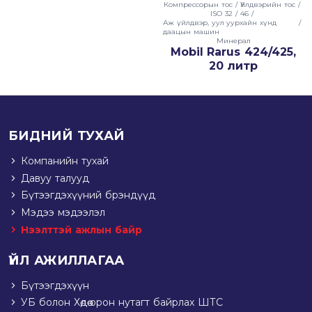
Компрессорын тос
/
Үйлдвэрийн тос
/
ISO 32 / 46
/
Аж үйлдвэр, уул уурхайн хүнд
/
даацын машин
Минерал
Mobil Rarus 424/425,
20 литр
БИДНИЙ ТУХАЙ
Компанийн тухай
Давуу талууд
Бүтээгдэхүүний брэндүүд
Мэдээ мэдээлэл
Нээлттэй ажлын байр
ҮЙЛ АЖИЛЛАГАА
Бүтээгдэхүүн
УБ болон Хөдөө орон нутагт байрлах ШТС