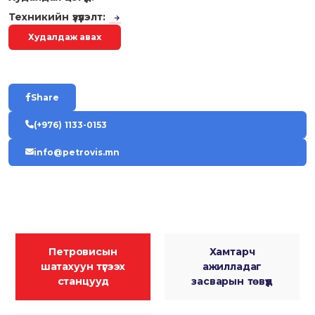
Техникийн үзүүлэлт:
Худалдаж авах
Share
(+976) 1133-0153
info@petrovis.mn
Петровисын
Хамтарч
шатахуун түгээх
ажилладаг
станцууд
засварын төвүүд