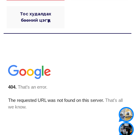
Тос худалдах
бөөний цэгүүд