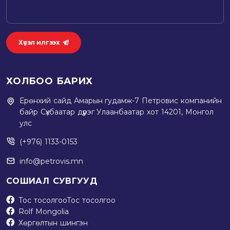
Хүсэл илгээх
ХОЛБОО БАРИХ
Ерөнхий сайд Амарын гудамж-7 Петровис компанийн
байр Сүхбаатар дүүрэг Улаанбаатар хот 14201, Монгол
улс
(+976) 1133-0153
info@petrovis.mn
СОШИАЛ СУВГУУД
Тос тосолгоо
Тос тосолгоо
Rolf Mongolia
Хөргөлтын шингэн