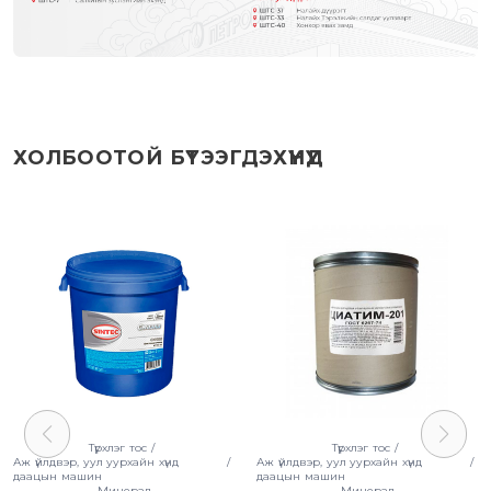
ХОЛБООТОЙ БҮТЭЭГДЭХҮҮНҮҮД
Түрхлэг тос
/
Түрхлэг тос
/
Аж үйлдвэр, уул уурхайн хүнд
/
Аж үйлдвэр, уул уурхайн хүнд
/
даацын машин
даацын машин
Минерал
Минерал