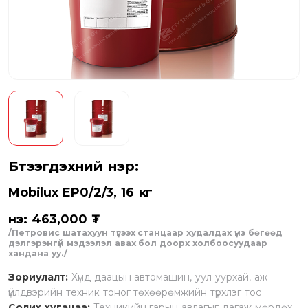
Бүтээгдэхүүний нэр:
Mobilux EP0/2/3, 16 кг
Үнэ: 463,000 ₮
/Петровис шатахуун түгээх станцаар худалдах үнэ бөгөөд
дэлгэрэнгүй мэдээлэл авах бол доорх холбоосуудаар
хандана уу./
Зориулалт:
Хүнд даацын автомашин, уул уурхай, аж
үйлдвэрийн техник тоног төхөөрөмжийн түрхлэг тос
Солих хугацаа:
Техникийн гарын авлагыг дагаж мөрдөх