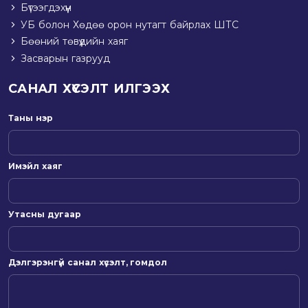
Бүтээгдэхүүн
УБ болон Хөдөө орон нутагт байрлах ШТС
Бөөний төвүүдийн хаяг
Засварын газрууд
САНАЛ ХҮСЭЛТ ИЛГЭЭХ
Таны нэр
Имэйл хаяг
Утасны дугаар
Дэлгэрэнгүй санал хүсэлт, гомдол