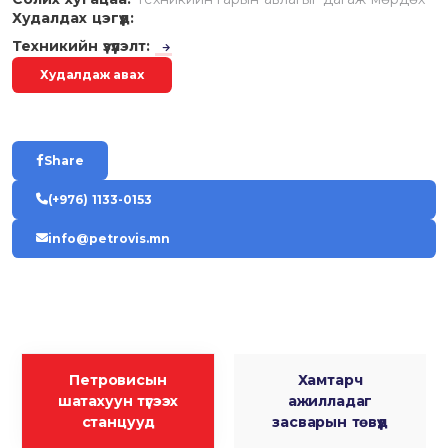
Худалдах цэгүүд:
Техникийн үзүүлэлт:
Худалдаж авах
Share
(+976) 1133-0153
info@petrovis.mn
Петровисын
Хамтарч
шатахуун түгээх
ажилладаг
станцууд
засварын төвүүд