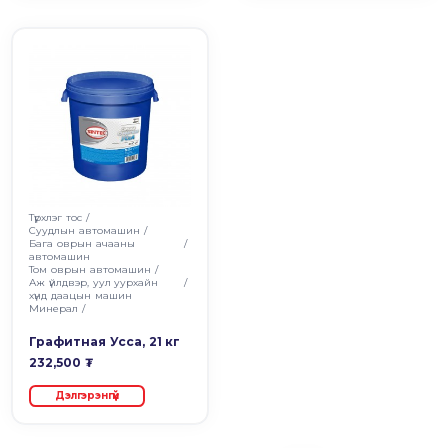
Түрхлэг тос
/
Суудлын автомашин
/
Бага оврын ачааны
/
автомашин
Том оврын автомашин
/
Аж үйлдвэр, уул уурхайн
/
хүнд даацын машин
Минерал
/
Графитная Усса, 21 кг
232,500 ₮
Дэлгэрэнгүй