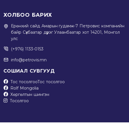
ХОЛБОО БАРИХ
Ерөнхий сайд Амарын гудамж-7 Петровис компанийн
байр Сүхбаатар дүүрэг Улаанбаатар хот 14201, Монгол
улс
(+976) 1133-0153
info@petrovis.mn
СОШИАЛ СУВГУУД
Тос тосолгоо
Тос тосолгоо
Rolf Mongolia
Хөргөлтын шингэн
Тосолгоо