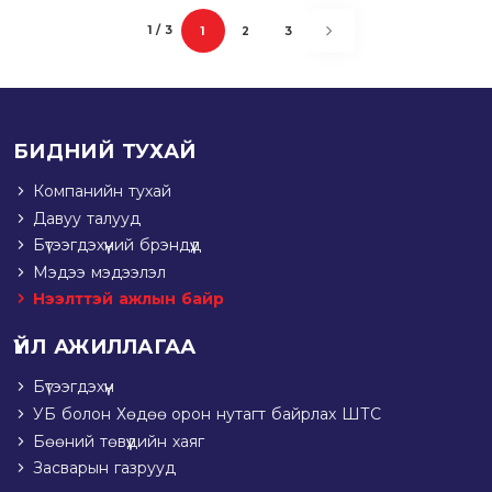
1 / 3
1
2
3
(current)
БИДНИЙ ТУХАЙ
Компанийн тухай
Давуу талууд
Бүтээгдэхүүний брэндүүд
Мэдээ мэдээлэл
Нээлттэй ажлын байр
ҮЙЛ АЖИЛЛАГАА
Бүтээгдэхүүн
УБ болон Хөдөө орон нутагт байрлах ШТС
Бөөний төвүүдийн хаяг
Засварын газрууд