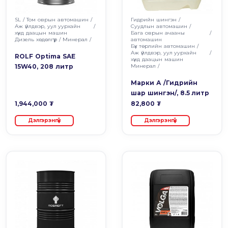
SL
/
Том оврын автомашин
/
Гидрийн шингэн
/
Аж үйлдвэр, уул уурхайн
/
Суудлын автомашин
/
хүнд даацын машин
Бага оврын ачааны
/
Дизель хөдөлгүүр
/
Минерал
/
автомашин
Бүх төрлийн автомашин
/
Аж үйлдвэр, уул уурхайн
/
ROLF Optima SAE
хүнд даацын машин
15W40, 208 литр
Минерал
/
Марки А /Гидрийн
шар шингэн/, 8.5 литр
1,944,000 ₮
82,800 ₮
Дэлгэрэнгүй
Дэлгэрэнгүй