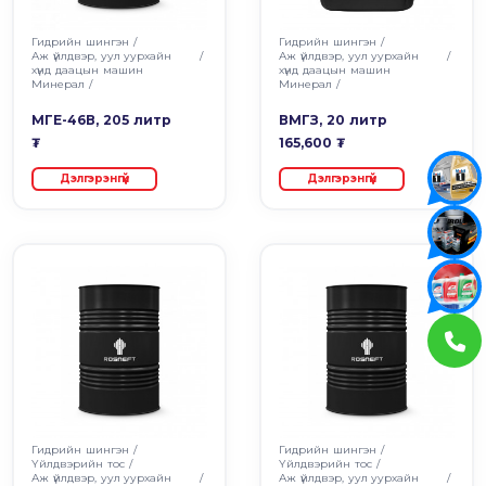
Гидрийн шингэн
/
Гидрийн шингэн
/
Аж үйлдвэр, уул уурхайн
/
Аж үйлдвэр, уул уурхайн
/
хүнд даацын машин
хүнд даацын машин
Минерал
/
Минерал
/
МГЕ-46В, 205 литр
ВМГЗ, 20 литр
₮
165,600 ₮
Дэлгэрэнгүй
Дэлгэрэнгүй
Гидрийн шингэн
/
Гидрийн шингэн
/
Үйлдвэрийн тос
/
Үйлдвэрийн тос
/
Аж үйлдвэр, уул уурхайн
/
Аж үйлдвэр, уул уурхайн
/