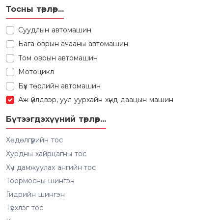
Тосны төрлөөр...
Суудлын автомашин
Бага оврын ачааны автомашин
Том оврын автомашин
Мотоцикл
Бүх төрлийн автомашин
Аж үйлдвэр, уул уурхайн хүнд даацын машин
Бүтээгдэхүүний төрлөөр...
Хөдөлгүүрийн тос
Хурдны хайрцагны тос
Хүч дамжуулах ангийн тос
Тоормосны шингэн
Гидрийн шингэн
Түрхлэг тос