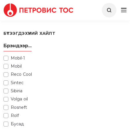
БҮТЭЭГДЭХҮҮНИЙ ХАЙЛТ
Брэндээр...
Mobil-1
Mobil
Reco Cool
Sintec
Sibiria
Volga oil
Rosneft
Rolf
Бусад