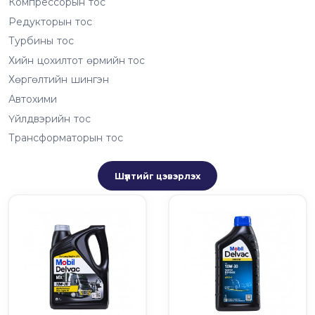
Компрессорын тос
Редукторын тос
Турбины тос
Хийн цохилтот өрмийн тос
Хөргөлтийн шингэн
Автохими
Үйлдвэрийн тос
Трансформаторын тос
Шүүлтийг цэвэрлэх