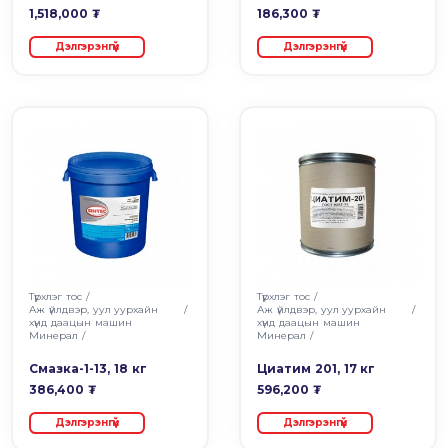
1,518,000 ₮
186,300 ₮
Дэлгэрэнгүй
Дэлгэрэнгүй
Түрхлэг тос
/
Түрхлэг тос
/
Аж үйлдвэр, уул уурхайн
/
Аж үйлдвэр, уул уурхайн
/
хүнд даацын машин
хүнд даацын машин
Минерал
/
Минерал
/
Смазка-1-13, 18 кг
Циатим 201, 17 кг
386,400 ₮
596,200 ₮
Дэлгэрэнгүй
Дэлгэрэнгүй