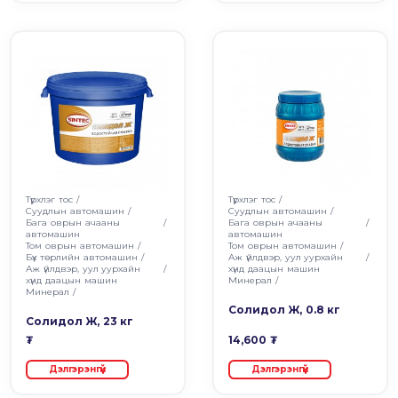
Түрхлэг тос
/
Түрхлэг тос
/
Суудлын автомашин
/
Суудлын автомашин
/
Бага оврын ачааны
/
Бага оврын ачааны
/
автомашин
автомашин
Том оврын автомашин
/
Том оврын автомашин
/
Бүх төрлийн автомашин
/
Аж үйлдвэр, уул уурхайн
/
Аж үйлдвэр, уул уурхайн
/
хүнд даацын машин
хүнд даацын машин
Минерал
/
Минерал
/
Солидол Ж, 0.8 кг
Солидол Ж, 23 кг
₮
14,600 ₮
Дэлгэрэнгүй
Дэлгэрэнгүй