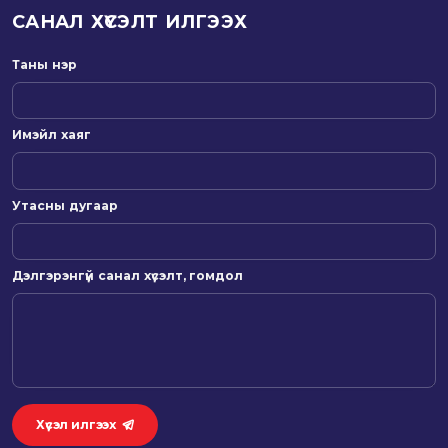
САНАЛ ХҮСЭЛТ ИЛГЭЭХ
Таны нэр
Имэйл хаяг
Утасны дугаар
Дэлгэрэнгүй санал хүсэлт, гомдол
Хүсэл илгээх