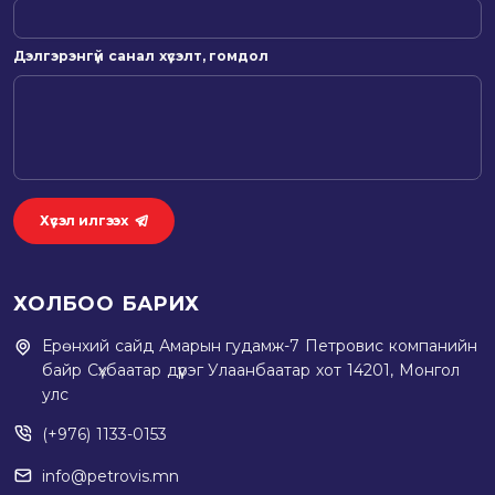
Дэлгэрэнгүй санал хүсэлт, гомдол
Хүсэл илгээх
ХОЛБОО БАРИХ
Ерөнхий сайд Амарын гудамж-7 Петровис компанийн
байр Сүхбаатар дүүрэг Улаанбаатар хот 14201, Монгол
улс
(+976) 1133-0153
info@petrovis.mn