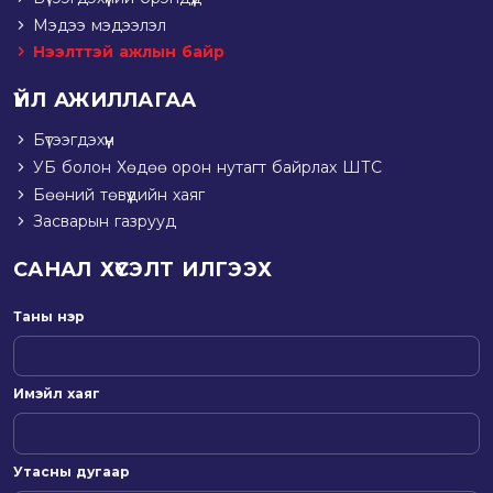
Мэдээ мэдээлэл
Нээлттэй ажлын байр
ҮЙЛ АЖИЛЛАГАА
Бүтээгдэхүүн
УБ болон Хөдөө орон нутагт байрлах ШТС
Бөөний төвүүдийн хаяг
Засварын газрууд
САНАЛ ХҮСЭЛТ ИЛГЭЭХ
Таны нэр
Имэйл хаяг
Утасны дугаар