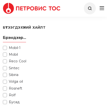
БҮТЭЭГДЭХҮҮНИЙ ХАЙЛТ
Брэндээр...
Mobil-1
Mobil
Reco Cool
Sintec
Sibiria
Volga oil
Rosneft
Rolf
Бусад