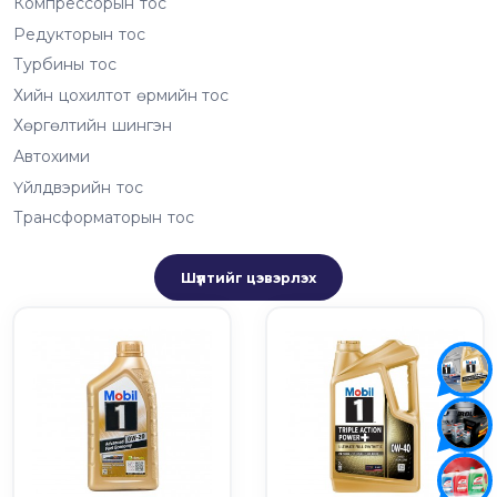
Компрессорын тос
Редукторын тос
Турбины тос
Хийн цохилтот өрмийн тос
Хөргөлтийн шингэн
Автохими
Үйлдвэрийн тос
Трансформаторын тос
Шүүлтийг цэвэрлэх