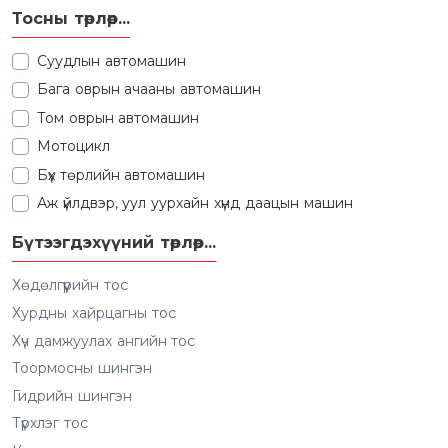
Тосны төрлөөр...
Суудлын автомашин
Бага оврын ачааны автомашин
Том оврын автомашин
Мотоцикл
Бүх төрлийн автомашин
Аж үйлдвэр, уул уурхайн хүнд даацын машин
Бүтээгдэхүүний төрлөөр...
Хөдөлгүүрийн тос
Хурдны хайрцагны тос
Хүч дамжуулах ангийн тос
Тоормосны шингэн
Гидрийн шингэн
Түрхлэг тос