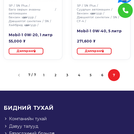
SP
/
SN Plus
/
SP
/
SN Plus
/
Бага оврын ачааны
/
Суудлын автомашин
/
автомашин
Бензин хөдөлгүүр
/
Бензин хөдөлгүүр
/
Дэвшилтэт синтетик
/
SN
/
Дэвшилтэт синтетик
/
SN
/
CF-4
/
Хайбрид хөдөлгүүр
/
Mobil-1 0W-40, 5 литр
Mobil-1 0W-20, 1 литр
55,000 ₮
271,600 ₮
Дэлгэрэнгүй
Дэлгэрэнгүй
7 / 7
1
2
3
4
5
6
7
(current)
БИДНИЙ ТУХАЙ
Компанийн тухай
Давуу талууд
Бүтээгдэхүүний брэндүүд