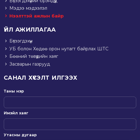
Бүтээгдэхүүний брэндүүд
Мэдээ мэдээлэл
Нээлттэй ажлын байр
ҮЙЛ АЖИЛЛАГАА
Бүтээгдэхүүн
УБ болон Хөдөө орон нутагт байрлах ШТС
Бөөний төвүүдийн хаяг
Засварын газрууд
САНАЛ ХҮСЭЛТ ИЛГЭЭХ
Таны нэр
Имэйл хаяг
Утасны дугаар