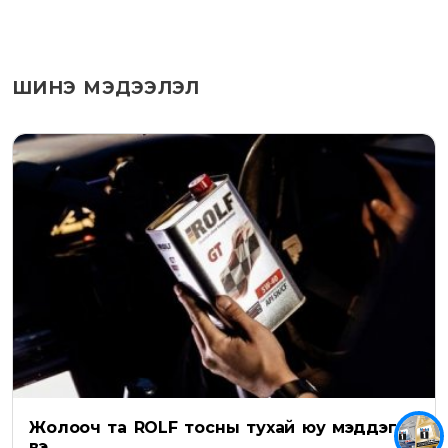
ШИНЭ МЭДЭЭЛЭЛ
Жолооч та ROLF тосны тухай юу мэддэг
вэ