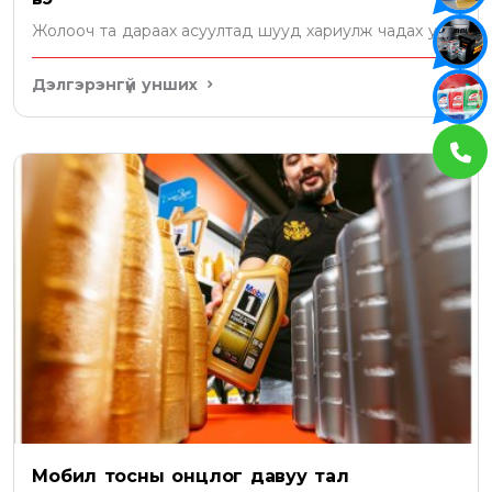
Жолооч та дараах асуултад шууд хариулж чадах уу?
Дэлгэрэнгүй унших
Мобил тосны онцлог давуу тал