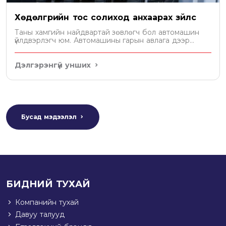
Хөдөлгүүрийн тос солиход анхаарах зүйлс
Таны хамгийн найдвартай зөвлөгч бол автомашин
үйлдвэрлэгч юм. Автомашины гарын авлага дээр
хөдөлгүүрт хэдэн литр тос орохыг бичсэн байдаг. Уг
зөвлөмжийн дагуу тосоо сонгох хэрэгтэй.
Дэлгэрэнгүй унших
Бусад мэдээлэл
БИДНИЙ ТУХАЙ
Компанийн тухай
Давуу талууд