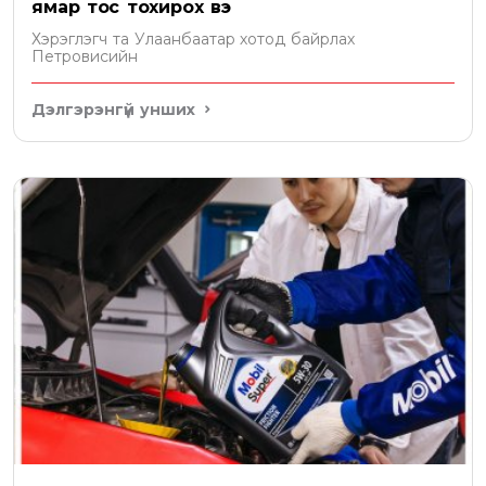
ямар тос тохирох вэ
Хэрэглэгч та Улаанбаатар хотод байрлах
Петровисийн
Дэлгэрэнгүй унших