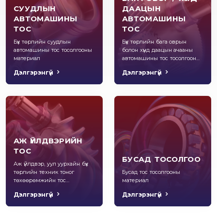
СУУДЛЫН
ДААЦЫН
АВТОМАШИНЫ
АВТОМАШИНЫ
ТОС
ТОС
Бүх төрлийн суудлын
Бүх төрлийн бага оврын
автомашины тос тосолгооны
болон хүнд даацын ачааны
материал
автомашины тос тосолгооны
материал
Дэлгэрэнгүй
Дэлгэрэнгүй
АЖ ҮЙЛДВЭРИЙН
ТОС
БУСАД ТОСОЛГОО
Аж үйлдвэр, уул уурхайн бүх
төрлийн техник тоног
Бусад тос тосолгооны
төхөөрөмжийн тос
материал
тосолгооны материал
Дэлгэрэнгүй
Дэлгэрэнгүй