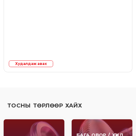
Худалдаж авах
ТОСНЫ ТӨРЛӨӨР ХАЙХ
БАГА ОВОР / ХҮНД