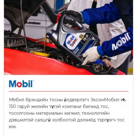
Мобил брэндийн тосны үйлдвэрлэгч ЭксонМобил нь
150 гаруй жилийн түүхтэй компани бөгөөд тос,
тосолгооны материалын хөгжил, технологийн
дэвшилтэй салшгүй холбоотой дэлхийд тэргүүлэгч тос
юм.