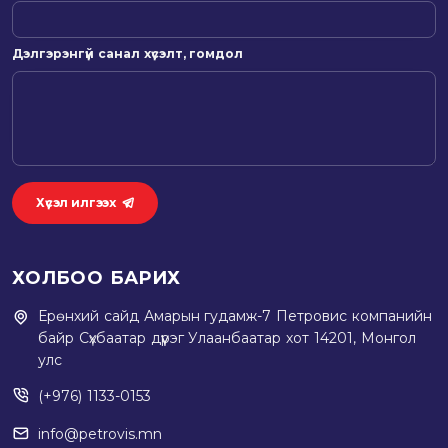
Дэлгэрэнгүй санал хүсэлт, гомдол
Хүсэл илгээх
ХОЛБОО БАРИХ
Ерөнхий сайд Амарын гудамж-7 Петровис компанийн
байр Сүхбаатар дүүрэг Улаанбаатар хот 14201, Монгол
улс
(+976) 1133-0153
info@petrovis.mn