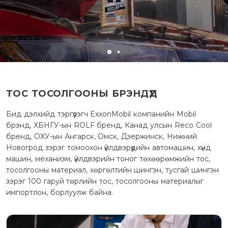
ТОС ТОСОЛГООНЫ БРЭНДҮҮД
Бид дэлхийд тэргүүлэгч ExxonMobil компанийн Mobil
брэнд, ХБНГУ-ын ROLF бренд, Канад улсын Reco Cool
бренд, ОХУ-ын Ангарск, Омск, Дзержинск, Нижний
Новогрод зэрэг томоохон үйлдвэрүүдийн автомашин, хүнд
машин, механизм, үйлдвэрийн тоног төхөөрөмжийн тос,
тосолгооны материал, хөргөлтийн шингэн, тусгай шингэн
зэрэг 100 гаруй төрлийн тос, тосолгооны материалыг
импортлон, борлуулж байна.