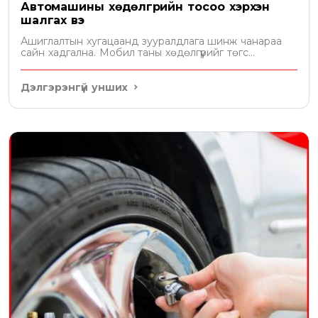
Автомашины хөдөлгүүрийн тосоо хэрхэн
шалгах вэ
Ашиглалтын хугацаанд зууралдлага шинж чанараа
сайн хадгална. Мобил таны хөдөлгүүрийг төгс
хамгаална
Дэлгэрэнгүй унших