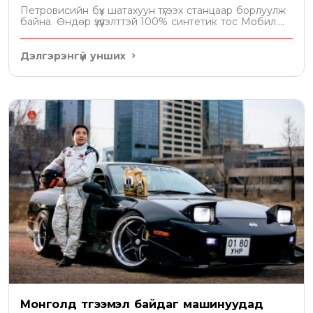
Петровисийн бүх шатахуун түгээх станцаар борлуулж
байна. Өндөр үзүүлэлттэй 100% синтетик тос Мобил....
Дэлгэрэнгүй унших
Монголд түгээмэл байдаг машинуудад