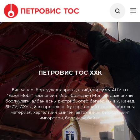
ПЕТРОВИС ТОС ХХК
Бид чанар, борлуулалтаараа дэлхийд тэргүүлэгч АНУ-ын
“ExxonMobil” компанийн Mobil брэндийн Монгол дахь анхны
борлуулагч, албан ёсны дистрибьютер бөгөөд ХБНГУ, Канад,
БНСУ, ОХУ-д үйлдвэрлэгдсэн бүх нэр төрлийн тос тосолгооны
материал, хөргөлтийн шингэн, автохимийн бүтээгдэхүүнийг
импортлон, борлуулж байна.