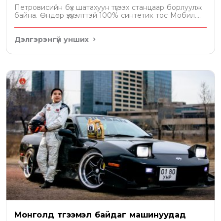
Петровисийн бүх шатахуун түгээх станцаар борлуулж
байна. Өндөр үзүүлэлттэй 100% синтетик тос Мобил....
Дэлгэрэнгүй унших
Монголд түгээмэл байдаг машинуудад