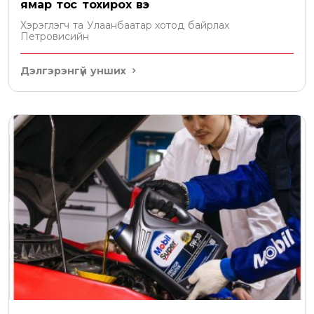
ямар тос тохирох вэ
Хэрэглэгч та Улаанбаатар хотод байрлах
Петровисийн
Дэлгэрэнгүй унших