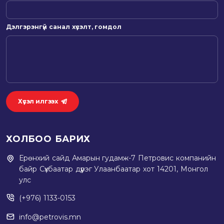
Дэлгэрэнгүй санал хүсэлт, гомдол
Хүсэл илгээх
ХОЛБОО БАРИХ
Ерөнхий сайд Амарын гудамж-7 Петровис компанийн
байр Сүхбаатар дүүрэг Улаанбаатар хот 14201, Монгол
улс
(+976) 1133-0153
info@petrovis.mn