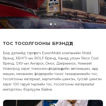
ТОС ТОСОЛГООНЫ БРЭНДҮҮД
Бид дэлхийд тэргүүлэгч ExxonMobil компанийн Mobil
брэнд, ХБНГУ-ын ROLF бренд, Канад улсын Reco Cool
бренд, ОХУ-ын Ангарск, Омск, Дзержинск, Нижний
Новогрод зэрэг томоохон үйлдвэрүүдийн автомашин, хүнд
машин, механизм, үйлдвэрийн тоног төхөөрөмжийн тос,
тосолгооны материал, хөргөлтийн шингэн, тусгай шингэн
зэрэг 100 гаруй төрлийн тос, тосолгооны материалыг
импортлон, борлуулж байна.