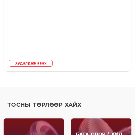
Худалдаж авах
ТОСНЫ ТӨРЛӨӨР ХАЙХ
БАГА ОВОР / ХҮНД