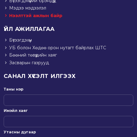
Бүтээгдэхүүний брэндүүд
Мэдээ мэдээлэл
Нээлттэй ажлын байр
ҮЙЛ АЖИЛЛАГАА
Бүтээгдэхүүн
УБ болон Хөдөө орон нутагт байрлах ШТС
Бөөний төвүүдийн хаяг
Засварын газрууд
САНАЛ ХҮСЭЛТ ИЛГЭЭХ
Таны нэр
Имэйл хаяг
Утасны дугаар