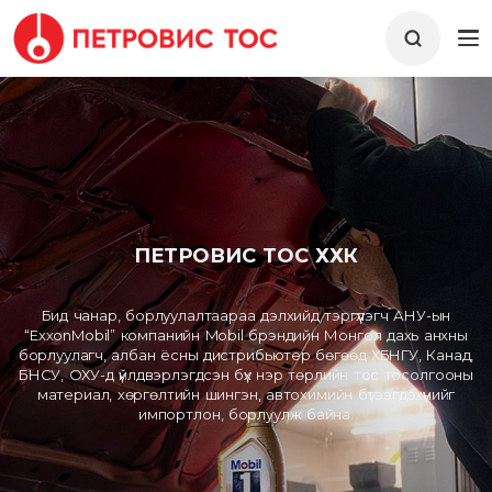
ПЕТРОВИС ТОС ХХК
Бид чанар, борлуулалтаараа дэлхийд тэргүүлэгч АНУ-ын
“ExxonMobil” компанийн Mobil брэндийн Монгол дахь анхны
борлуулагч, албан ёсны дистрибьютер бөгөөд ХБНГУ, Канад,
БНСУ, ОХУ-д үйлдвэрлэгдсэн бүх нэр төрлийн тос тосолгооны
материал, хөргөлтийн шингэн, автохимийн бүтээгдэхүүнийг
импортлон, борлуулж байна.