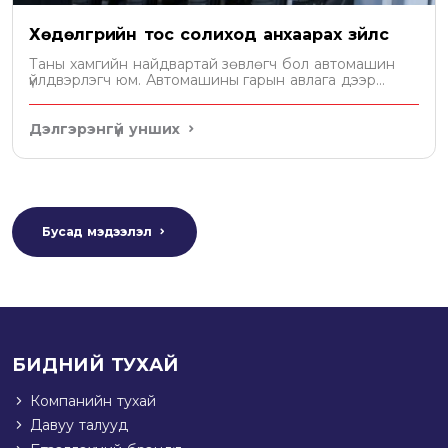
Хөдөлгүүрийн тос солиход анхаарах зүйлс
Таны хамгийн найдвартай зөвлөгч бол автомашин
үйлдвэрлэгч юм. Автомашины гарын авлага дээр
хөдөлгүүрт хэдэн литр тос орохыг бичсэн байдаг. Уг
зөвлөмжийн дагуу тосоо сонгох хэрэгтэй.
Дэлгэрэнгүй унших
Бусад мэдээлэл
БИДНИЙ ТУХАЙ
Компанийн тухай
Давуу талууд