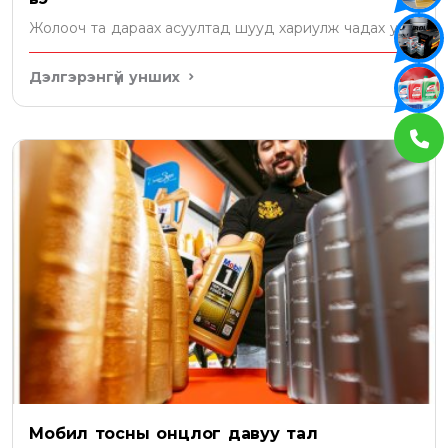
Жолооч та дараах асуултад шууд хариулж чадах уу?
Дэлгэрэнгүй унших
Мобил тосны онцлог давуу тал