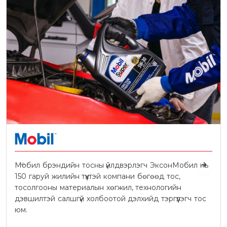
Мобил брэндийн тосны үйлдвэрлэгч ЭксонМобил нь
150 гаруй жилийн түүхтэй компани бөгөөд тос,
тосолгооны материалын хөгжил, технологийн
дэвшилтэй салшгүй холбоотой дэлхийд тэргүүлэгч тос
юм.