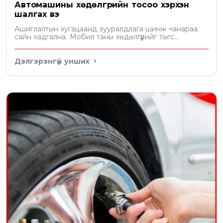
Автомашины хөдөлгүүрийн тосоо хэрхэн
шалгах вэ
Ашиглалтын хугацаанд зууралдлага шинж чанараа
сайн хадгална. Мобил таны хөдөлгүүрийг төгс
хамгаална
Дэлгэрэнгүй унших