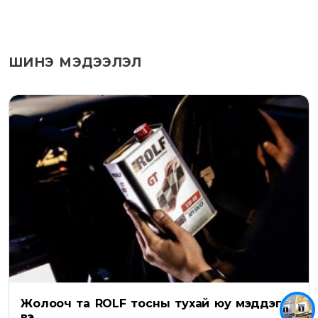
ШИНЭ МЭДЭЭЛЭЛ
Жолооч та ROLF тосны тухай юу мэддэг
вэ