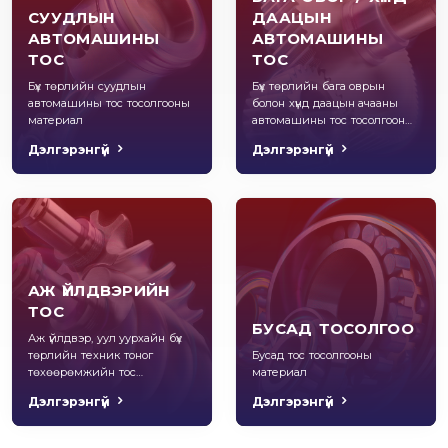
СУУДЛЫН
ДААЦЫН
АВТОМАШИНЫ
АВТОМАШИНЫ
ТОС
ТОС
Бүх төрлийн суудлын
Бүх төрлийн бага оврын
автомашины тос тосолгооны
болон хүнд даацын ачааны
материал
автомашины тос тосолгооны
материал
Дэлгэрэнгүй
Дэлгэрэнгүй
АЖ ҮЙЛДВЭРИЙН
ТОС
БУСАД ТОСОЛГОО
Аж үйлдвэр, уул уурхайн бүх
төрлийн техник тоног
Бусад тос тосолгооны
төхөөрөмжийн тос
материал
тосолгооны материал
Дэлгэрэнгүй
Дэлгэрэнгүй