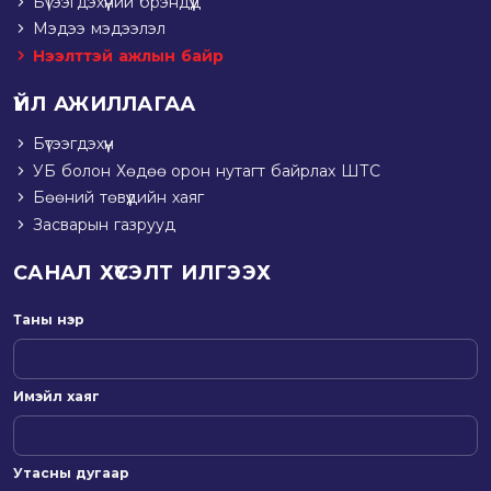
Бүтээгдэхүүний брэндүүд
Мэдээ мэдээлэл
Нээлттэй ажлын байр
ҮЙЛ АЖИЛЛАГАА
Бүтээгдэхүүн
УБ болон Хөдөө орон нутагт байрлах ШТС
Бөөний төвүүдийн хаяг
Засварын газрууд
САНАЛ ХҮСЭЛТ ИЛГЭЭХ
Таны нэр
Имэйл хаяг
Утасны дугаар