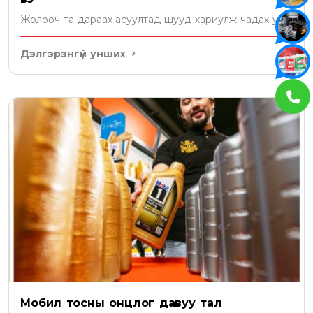
Жолооч та дараах асуултад шууд хариулж чадах уу?
Дэлгэрэнгүй унших
Мобил тосны онцлог давуу тал