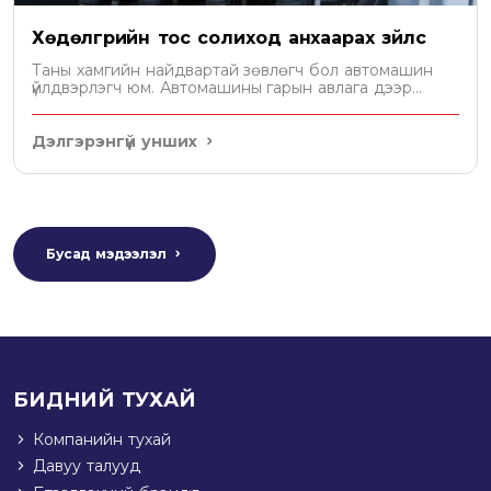
Хөдөлгүүрийн тос солиход анхаарах зүйлс
Таны хамгийн найдвартай зөвлөгч бол автомашин
үйлдвэрлэгч юм. Автомашины гарын авлага дээр
хөдөлгүүрт хэдэн литр тос орохыг бичсэн байдаг. Уг
зөвлөмжийн дагуу тосоо сонгох хэрэгтэй.
Дэлгэрэнгүй унших
Бусад мэдээлэл
БИДНИЙ ТУХАЙ
Компанийн тухай
Давуу талууд