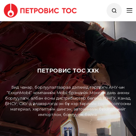
ПЕТРОВИС ТОС ХХК
Бид чанар, борлуулалтаараа дэлхийд тэргүүлэгч АНУ-ын
“ExxonMobil” компанийн Mobil брэндийн Монгол дахь анхны
борлуулагч, албан ёсны дистрибьютер бөгөөд ХБНГУ, Канад,
БНСУ, ОХУ-д үйлдвэрлэгдсэн бүх нэр төрлийн тос тосолгооны
материал, хөргөлтийн шингэн, автохимийн бүтээгдэхүүнийг
импортлон, борлуулж байна.