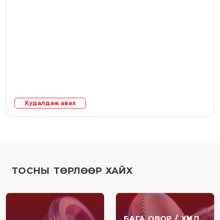
Худалдаж авах
ТОСНЫ ТӨРЛӨӨР ХАЙХ
БАГА ОВОР / ХҮНД