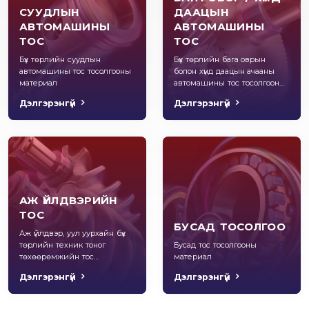
СУУДЛЫН
ДААЦЫН
АВТОМАШИНЫ
АВТОМАШИНЫ
ТОС
ТОС
Бүх төрлийн суудлын
Бүх төрлийн бага оврын
автомашины тос тосолгооны
болон хүнд даацын ачааны
материал
автомашины тос тосолгооны
материал
Дэлгэрэнгүй
Дэлгэрэнгүй
АЖ ҮЙЛДВЭРИЙН
ТОС
БУСАД ТОСОЛГОО
Аж үйлдвэр, уул уурхайн бүх
төрлийн техник тоног
Бусад тос тосолгооны
төхөөрөмжийн тос
материал
тосолгооны материал
Дэлгэрэнгүй
Дэлгэрэнгүй