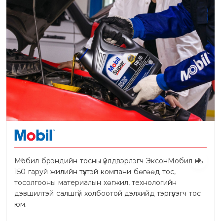
Мобил брэндийн тосны үйлдвэрлэгч ЭксонМобил нь
150 гаруй жилийн түүхтэй компани бөгөөд тос,
тосолгооны материалын хөгжил, технологийн
дэвшилтэй салшгүй холбоотой дэлхийд тэргүүлэгч тос
юм.