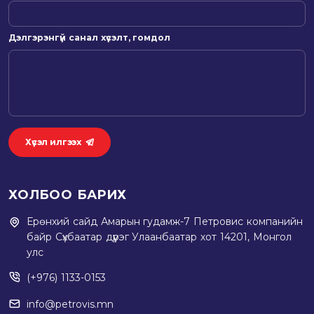
Дэлгэрэнгүй санал хүсэлт, гомдол
Хүсэл илгээх
ХОЛБОО БАРИХ
Ерөнхий сайд Амарын гудамж-7 Петровис компанийн
байр Сүхбаатар дүүрэг Улаанбаатар хот 14201, Монгол
улс
(+976) 1133-0153
info@petrovis.mn