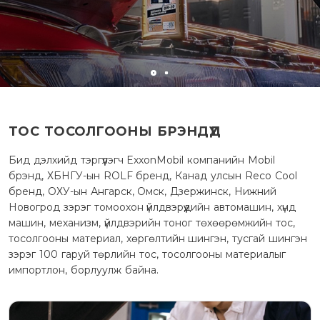
ТОС ТОСОЛГООНЫ БРЭНДҮҮД
Бид дэлхийд тэргүүлэгч ExxonMobil компанийн Mobil
брэнд, ХБНГУ-ын ROLF бренд, Канад улсын Reco Cool
бренд, ОХУ-ын Ангарск, Омск, Дзержинск, Нижний
Новогрод зэрэг томоохон үйлдвэрүүдийн автомашин, хүнд
машин, механизм, үйлдвэрийн тоног төхөөрөмжийн тос,
тосолгооны материал, хөргөлтийн шингэн, тусгай шингэн
зэрэг 100 гаруй төрлийн тос, тосолгооны материалыг
импортлон, борлуулж байна.