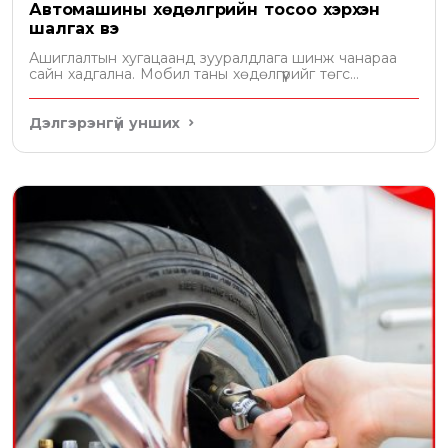
Автомашины хөдөлгүүрийн тосоо хэрхэн
шалгах вэ
Ашиглалтын хугацаанд зууралдлага шинж чанараа
сайн хадгална. Мобил таны хөдөлгүүрийг төгс
хамгаална
Дэлгэрэнгүй унших