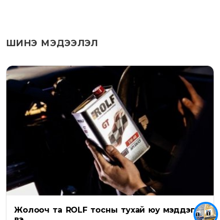
ШИНЭ МЭДЭЭЛЭЛ
Жолооч та ROLF тосны тухай юу мэддэг
вэ