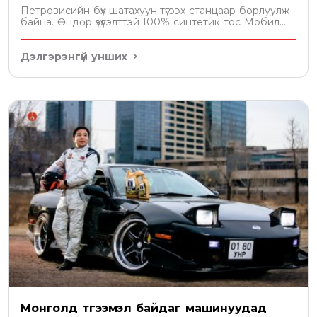
Петровисийн бүх шатахуун түгээх станцаар борлуулж
байна. Өндөр үзүүлэлттэй 100% синтетик тос Мобил....
Дэлгэрэнгүй унших
Монголд түгээмэл байдаг машинуудад