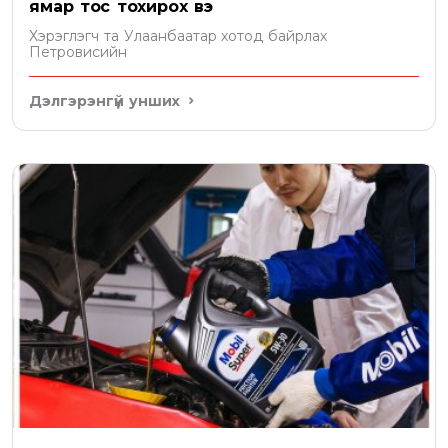
ямар тос тохирох вэ
Хэрэглэгч та Улаанбаатар хотод байрлах
Петровисийн
Дэлгэрэнгүй унших