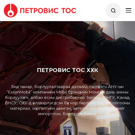
ПЕТРОВИС ТОС ХХК
Бид чанар, борлуулалтаараа дэлхийд тэргүүлэгч АНУ-ын
“ExxonMobil” компанийн Mobil брэндийн Монгол дахь анхны
борлуулагч, албан ёсны дистрибьютер бөгөөд ХБНГУ, Канад,
БНСУ, ОХУ-д үйлдвэрлэгдсэн бүх нэр төрлийн тос тосолгооны
материал, хөргөлтийн шингэн, автохимийн бүтээгдэхүүнийг
импортлон, борлуулж байна.