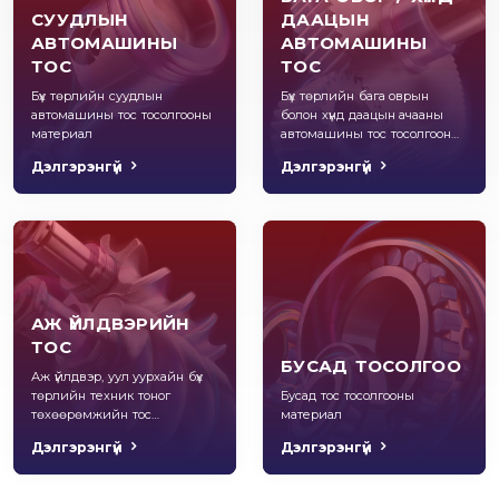
СУУДЛЫН
ДААЦЫН
АВТОМАШИНЫ
АВТОМАШИНЫ
ТОС
ТОС
Бүх төрлийн суудлын
Бүх төрлийн бага оврын
автомашины тос тосолгооны
болон хүнд даацын ачааны
материал
автомашины тос тосолгооны
материал
Дэлгэрэнгүй
Дэлгэрэнгүй
АЖ ҮЙЛДВЭРИЙН
ТОС
БУСАД ТОСОЛГОО
Аж үйлдвэр, уул уурхайн бүх
төрлийн техник тоног
Бусад тос тосолгооны
төхөөрөмжийн тос
материал
тосолгооны материал
Дэлгэрэнгүй
Дэлгэрэнгүй