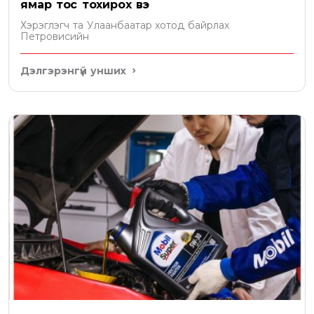
ямар тос тохирох вэ
Хэрэглэгч та Улаанбаатар хотод байрлах
Петровисийн
Дэлгэрэнгүй унших