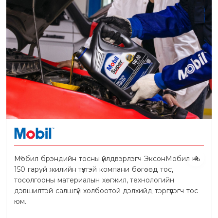
Мобил брэндийн тосны үйлдвэрлэгч ЭксонМобил нь
150 гаруй жилийн түүхтэй компани бөгөөд тос,
тосолгооны материалын хөгжил, технологийн
дэвшилтэй салшгүй холбоотой дэлхийд тэргүүлэгч тос
юм.