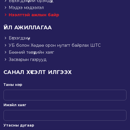
Бүтээгдэхүүний брэндүүд
Мэдээ мэдээлэл
Нээлттэй ажлын байр
ҮЙЛ АЖИЛЛАГАА
Бүтээгдэхүүн
УБ болон Хөдөө орон нутагт байрлах ШТС
Бөөний төвүүдийн хаяг
Засварын газрууд
САНАЛ ХҮСЭЛТ ИЛГЭЭХ
Таны нэр
Имэйл хаяг
Утасны дугаар