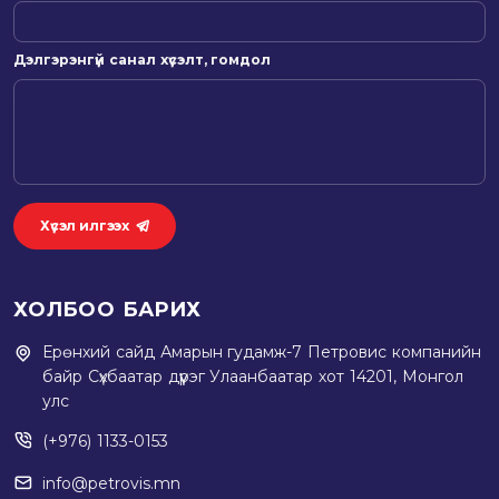
Дэлгэрэнгүй санал хүсэлт, гомдол
Хүсэл илгээх
ХОЛБОО БАРИХ
Ерөнхий сайд Амарын гудамж-7 Петровис компанийн
байр Сүхбаатар дүүрэг Улаанбаатар хот 14201, Монгол
улс
(+976) 1133-0153
info@petrovis.mn