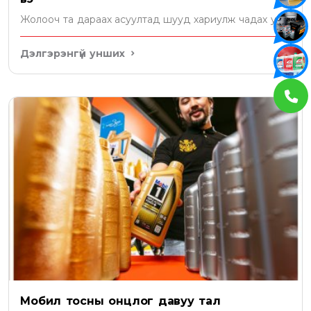
Жолооч та дараах асуултад шууд хариулж чадах уу?
Дэлгэрэнгүй унших
Мобил тосны онцлог давуу тал