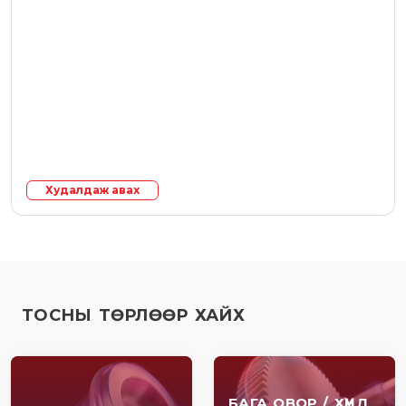
Худалдаж авах
ТОСНЫ ТӨРЛӨӨР ХАЙХ
БАГА ОВОР / ХҮНД