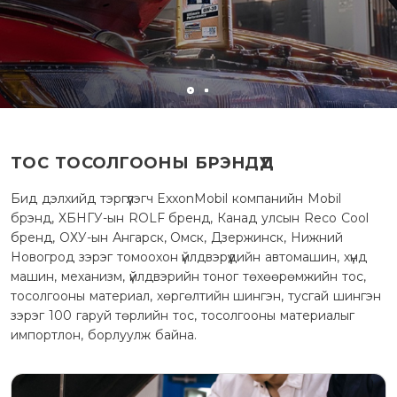
ТОС ТОСОЛГООНЫ БРЭНДҮҮД
Бид дэлхийд тэргүүлэгч ExxonMobil компанийн Mobil
брэнд, ХБНГУ-ын ROLF бренд, Канад улсын Reco Cool
бренд, ОХУ-ын Ангарск, Омск, Дзержинск, Нижний
Новогрод зэрэг томоохон үйлдвэрүүдийн автомашин, хүнд
машин, механизм, үйлдвэрийн тоног төхөөрөмжийн тос,
тосолгооны материал, хөргөлтийн шингэн, тусгай шингэн
зэрэг 100 гаруй төрлийн тос, тосолгооны материалыг
импортлон, борлуулж байна.