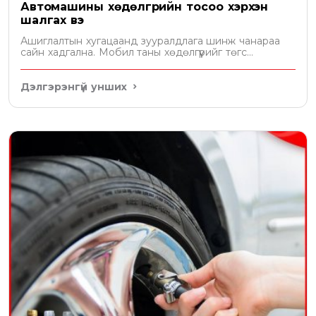
Автомашины хөдөлгүүрийн тосоо хэрхэн
шалгах вэ
Ашиглалтын хугацаанд зууралдлага шинж чанараа
сайн хадгална. Мобил таны хөдөлгүүрийг төгс
хамгаална
Дэлгэрэнгүй унших