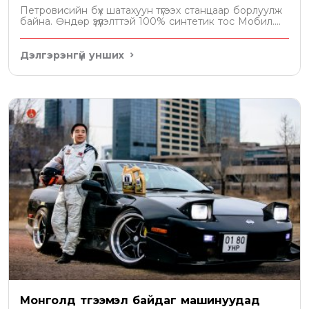
Петровисийн бүх шатахуун түгээх станцаар борлуулж
байна. Өндөр үзүүлэлттэй 100% синтетик тос Мобил....
Дэлгэрэнгүй унших
Монголд түгээмэл байдаг машинуудад