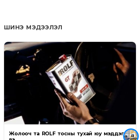
ШИНЭ МЭДЭЭЛЭЛ
Жолооч та ROLF тосны тухай юу мэддэг
вэ