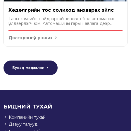
Хөдөлгүүрийн тос солиход анхаарах зүйлс
Таны хамгийн найдвартай зөвлөгч бол автомашин
үйлдвэрлэгч юм. Автомашины гарын авлага дээр
хөдөлгүүрт хэдэн литр тос орохыг бичсэн байдаг. Уг
зөвлөмжийн дагуу тосоо сонгох хэрэгтэй.
Дэлгэрэнгүй унших
Бусад мэдээлэл
БИДНИЙ ТУХАЙ
Компанийн тухай
Давуу талууд