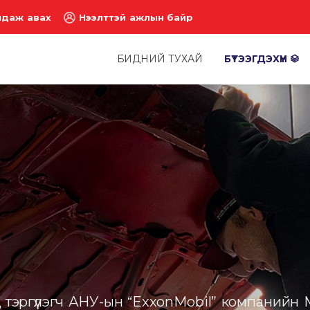
лдаж авах
Нээлттэй ажлын байр
БИДНИЙ ТУХАЙ
БҮТЭЭГДЭХҮҮН