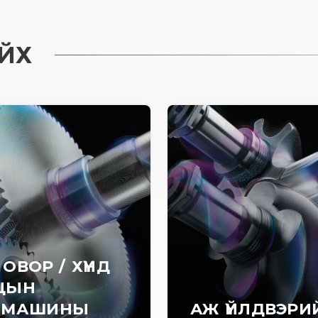
ЙХ
 ОВОР / ХҮНД
ЦЫН
ОМАШИНЫ
АЖ ҮЙЛДВЭРИ