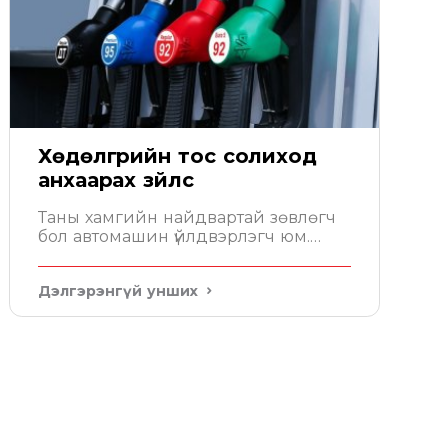
Хөдөлгүүрийн тос солиход
анхаарах зүйлс
Таны хамгийн найдвартай зөвлөгч
бол автомашин үйлдвэрлэгч юм.
Автомашины гарын авлага дээр
хөдөлгүүрт хэдэн литр тос орохыг
Дэлгэрэнгүй унших
бичсэн байдаг. Уг зөвлөмжийн
дагуу тосоо сонгох хэрэгтэй.