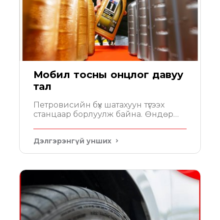
Мобил тосны онцлог давуу
тал
Петровисийн бүх шатахуун түгээх
станцаар борлуулж байна. Өндөр
үзүүлэлттэй 100% синтетик тос Мобил....
Дэлгэрэнгүй унших