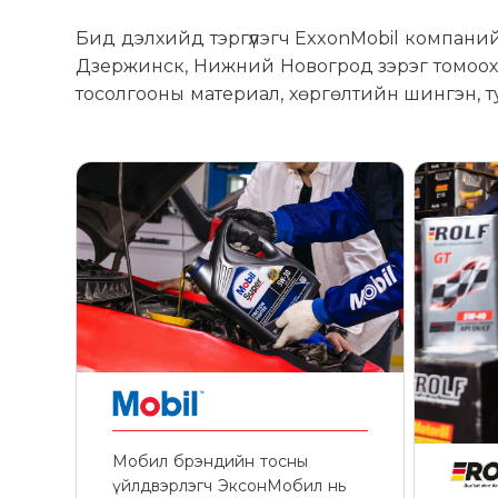
Бид дэлхийд тэргүүлэгч ExxonMobil компани
Дзержинск, Нижний Новогрод зэрэг томоохон
тосолгооны материал, хөргөлтийн шингэн, т
Мобил брэндийн тосны
үйлдвэрлэгч ЭксонМобил нь