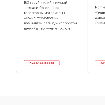
150 гаруй жилийн түүхтэй
Rolf 
компани бөгөөд тос,
үйлдв
тосолгооны материалын
давса
хөгжил, технологийн
төрли
дэвшилтэй салшгүй холбоотой
дэлхийд тэргүүлэгч тос юм.
Худалдаж авах
Ху