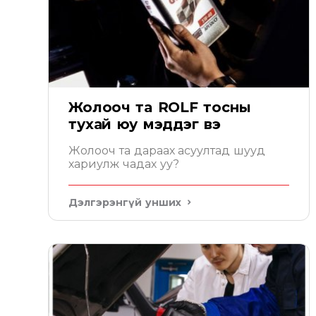
Жолооч та ROLF тосны
тухай юу мэддэг вэ
Жолооч та дараах асуултад шууд
хариулж чадах уу?
Дэлгэрэнгүй унших