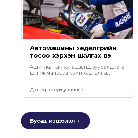
Автомашины хөдөлгүүрийн
тосоо хэрхэн шалгах вэ
Ашиглалтын хугацаанд зууралдлага
шинж чанараа сайн хадгална.
Мобил таны хөдөлгүүрийг төгс
хамгаална
Дэлгэрэнгүй унших
Бусад мэдээлэл