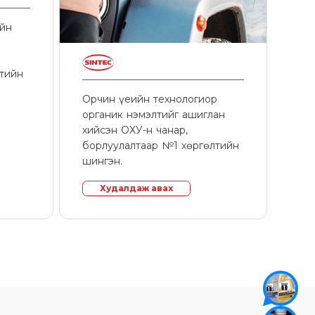
ийн
лтийн
Орчин үеийн технологиор
органик нэмэлтийг ашиглан
хийсэн ОХУ-н чанар,
борлуулалтаар №1 хөргөлтийн
шингэн.
Худалдаж авах