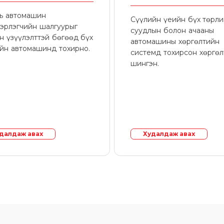
нь автомашин
Сүүлийн үеийн бүх төрл
эрлэгчийн шалгуурыг
суудлын болон ачааны
н үзүүлэлттэй бөгөөд бүх
автомашины хөргөлтийн
йн автомашинд тохирно.
системд тохирсон хөргө
шингэн.
далдаж авах
Худалдаж авах