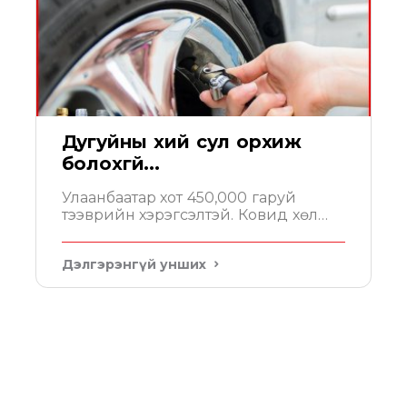
Дугуйны хий сул орхиж
болохгүй...
Улаанбаатар хот 450,000 гаруй
тээврийн хэрэгсэлтэй. Ковид хөл
хорионы үед тэдгээрийн 10% гаруй
нь хөдөлгөөнд оролцож бусад 90%
Дэлгэрэнгүй унших
нь багадаа 14 хоног сул зогсож
байна. Энэ үед нэг анхаарах зүйл нь
дугуйн хийн даралт юм.