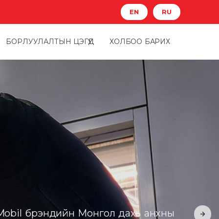
EN
RU
БОРЛУУЛАЛТЫН ЦЭГҮҮД
ХОЛБОО БАРИХ