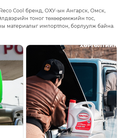
Reco Cool бренд, ОХУ-ын Ангарск, Омск,
үйлдвэрийн тоног төхөөрөмжийн тос,
оны материалыг импортлон, борлуулж байна.