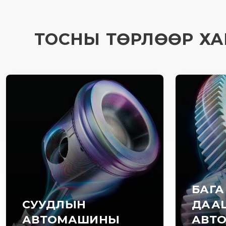
ТОСНЫ ТӨРЛӨӨР ХА
БАГА
СУУДЛЫН
ДАА
АВТОМАШИНЫ
АВТ