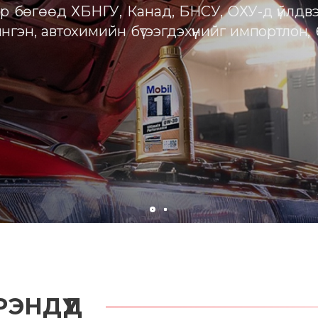
ЭНДҮҮД