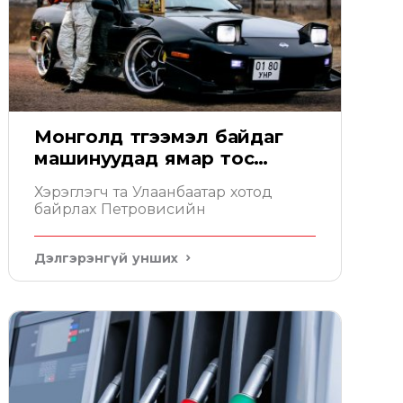
Монголд түгээмэл байдаг
машинуудад ямар тос
тохирох вэ
Хэрэглэгч та Улаанбаатар хотод
байрлах Петровисийн
Дэлгэрэнгүй унших