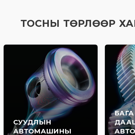
ТОСНЫ ТӨРЛӨӨР ХА
БАГА
СУУДЛЫН
ДАА
АВТОМАШИНЫ
АВТ