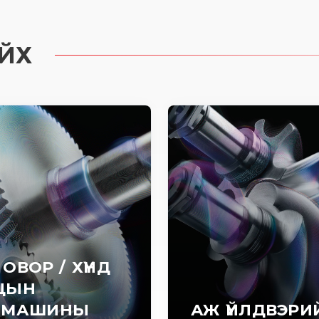
ЙХ
 ОВОР / ХҮНД
ЦЫН
ОМАШИНЫ
АЖ ҮЙЛДВЭРИ