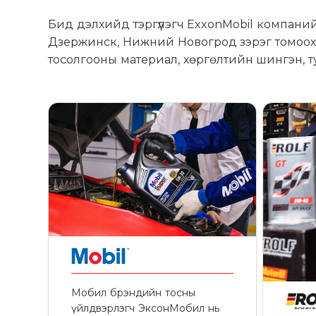
Бид дэлхийд тэргүүлэгч ExxonMobil компани
Дзержинск, Нижний Новогрод зэрэг томоохон
тосолгооны материал, хөргөлтийн шингэн, т
Мобил брэндийн тосны
үйлдвэрлэгч ЭксонМобил нь