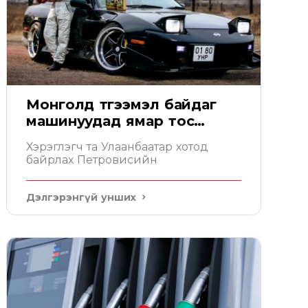
Монголд түгээмэл байдаг
машинуудад ямар тос
тохирох вэ
Хэрэглэгч та Улаанбаатар хотод
байрлах Петровисийн
Дэлгэрэнгүй унших