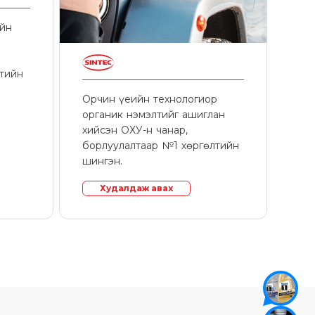
ийн
лтийн
Орчин үеийн технологиор
органик нэмэлтийг ашиглан
хийсэн ОХУ-н чанар,
борлуулалтаар №1 хөргөлтийн
шингэн.
Худалдаж авах