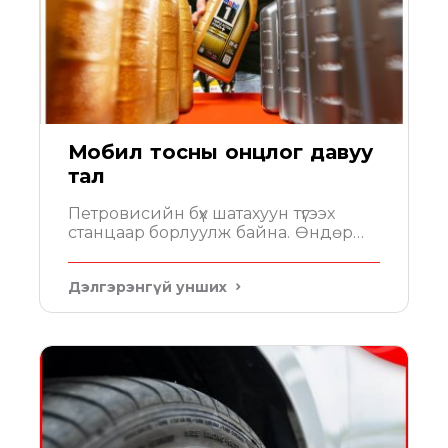
Мобил тосны онцлог давуу
тал
Петровисийн бүх шатахуун түгээх
станцаар борлуулж байна. Өндөр
үзүүлэлттэй 100% синтетик тос Мобил....
Дэлгэрэнгүй унших