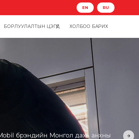
EN
RU
БОРЛУУЛАЛТЫН ЦЭГҮҮД
ХОЛБОО БАРИХ