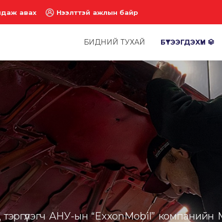
лдаж авах
Нээлттэй ажлын байр
БИДНИЙ ТУХАЙ
БҮТЭЭГДЭХҮҮН