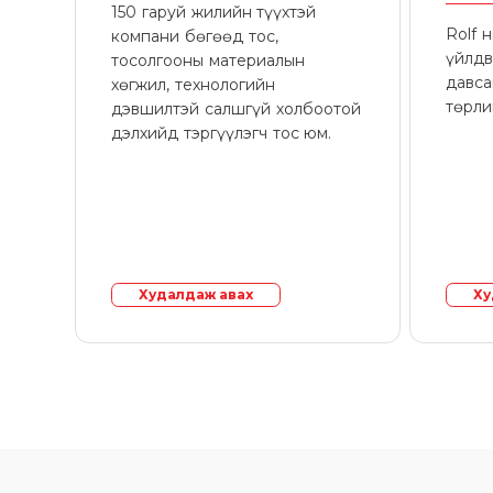
150 гаруй жилийн түүхтэй
Rolf 
компани бөгөөд тос,
үйлдв
тосолгооны материалын
давса
хөгжил, технологийн
төрли
дэвшилтэй салшгүй холбоотой
дэлхийд тэргүүлэгч тос юм.
Худалдаж авах
Ху