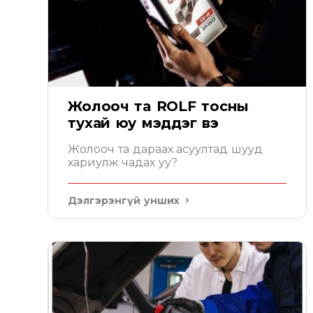
Жолооч та ROLF тосны
тухай юу мэддэг вэ
Жолооч та дараах асуултад шууд
хариулж чадах уу?
Дэлгэрэнгүй унших