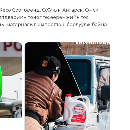
Reco Cool бренд, ОХУ-ын Ангарск, Омск,
үйлдвэрийн тоног төхөөрөмжийн тос,
оны материалыг импортлон, борлуулж байна.