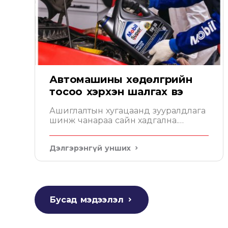
Автомашины хөдөлгүүрийн
тосоо хэрхэн шалгах вэ
Ашиглалтын хугацаанд зууралдлага
шинж чанараа сайн хадгална.
Мобил таны хөдөлгүүрийг төгс
хамгаална
Дэлгэрэнгүй унших
Бусад мэдээлэл