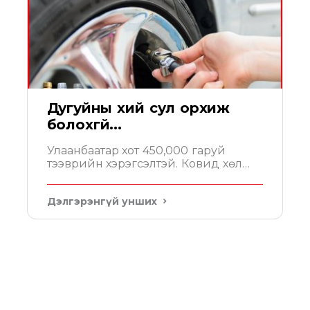
Дугуйны хий сул орхиж
болохгүй...
Улаанбаатар хот 450,000 гаруй
тээврийн хэрэгсэлтэй. Ковид хөл
хорионы үед тэдгээрийн 10% гаруй
нь хөдөлгөөнд оролцож бусад 90%
Дэлгэрэнгүй унших
нь багадаа 14 хоног сул зогсож
байна. Энэ үед нэг анхаарах зүйл нь
дугуйн хийн даралт юм.