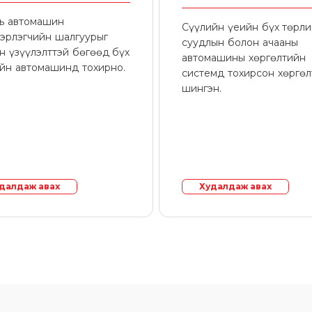
нь автомашин
Сүүлийн үеийн бүх төрл
эрлэгчийн шалгуурыг
суудлын болон ачааны
н үзүүлэлттэй бөгөөд бүх
автомашины хөргөлтийн
йн автомашинд тохирно.
системд тохирсон хөргө
шингэн.
далдаж авах
Худалдаж авах