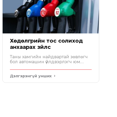
Хөдөлгүүрийн тос солиход
анхаарах зүйлс
Таны хамгийн найдвартай зөвлөгч
бол автомашин үйлдвэрлэгч юм.
Автомашины гарын авлага дээр
хөдөлгүүрт хэдэн литр тос орохыг
Дэлгэрэнгүй унших
бичсэн байдаг. Уг зөвлөмжийн
дагуу тосоо сонгох хэрэгтэй.