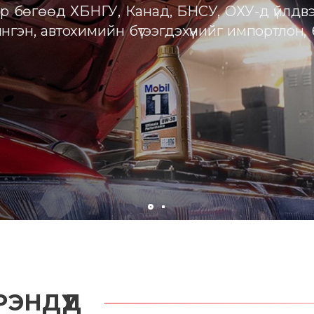
ЭНДҮҮД