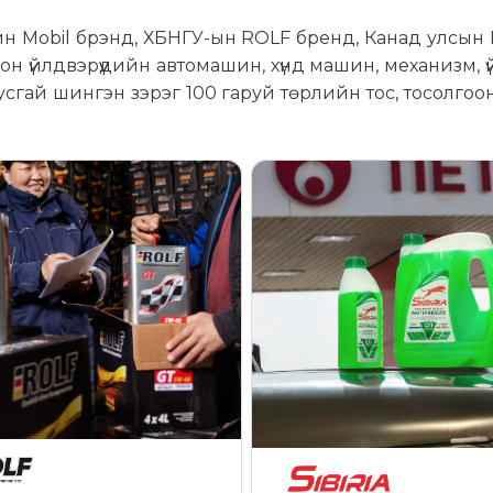
йн Mobil брэнд, ХБНГУ-ын ROLF бренд, Канад улсын 
 үйлдвэрүүдийн автомашин, хүнд машин, механизм, 
усгай шингэн зэрэг 100 гаруй төрлийн тос, тосолго