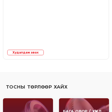
Худалдаж авах
ТОСНЫ ТӨРЛӨӨР ХАЙХ
БАГА ОВОР / ХҮНД