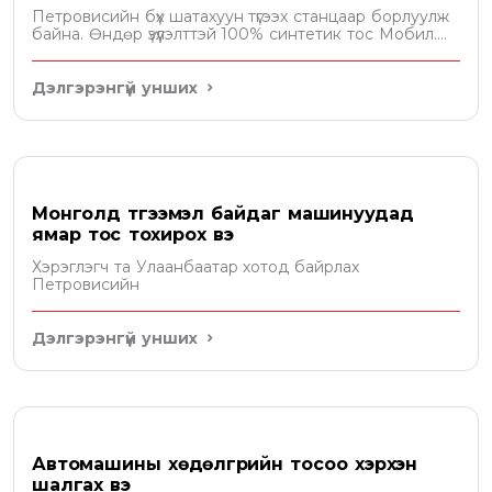
Петровисийн бүх шатахуун түгээх станцаар борлуулж
байна. Өндөр үзүүлэлттэй 100% синтетик тос Мобил....
Дэлгэрэнгүй унших
Монголд түгээмэл байдаг машинуудад
ямар тос тохирох вэ
Хэрэглэгч та Улаанбаатар хотод байрлах
Петровисийн
Дэлгэрэнгүй унших
Автомашины хөдөлгүүрийн тосоо хэрхэн
шалгах вэ