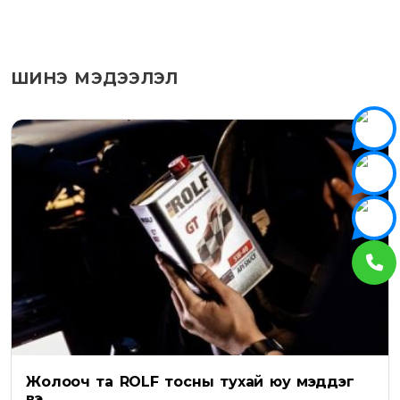
ШИНЭ МЭДЭЭЛЭЛ
Жолооч та ROLF тосны тухай юу мэддэг
вэ