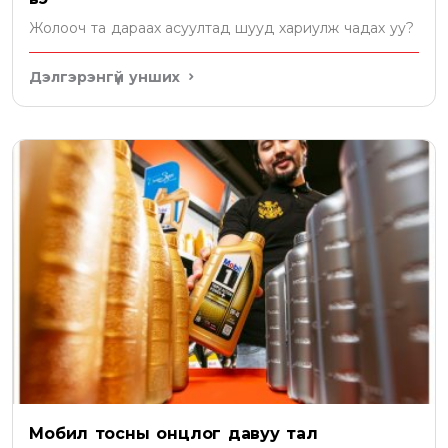
Жолооч та дараах асуултад шууд хариулж чадах уу?
Дэлгэрэнгүй унших
Мобил тосны онцлог давуу тал