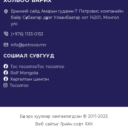
ХОЛБОО БАРИХ
Ерөнхий сайд Амарын гудамж-7 Петровис компанийн
байр Сүхбаатар дүүрэг Улаанбаатар хот 14201, Монгол
улс
(+976) 1133-0153
info@petrovis.mn
СОШИАЛ СУВГУУД
Тос тосолгоо
Тос тосолгоо
Rolf Mongolia
Хөргөлтын шингэн
Тосолгоо
Бүх эрх хуулиар хамгаалагдсан © 2011-2023.
Веб сайт
ыг
Грийн софт ХХК