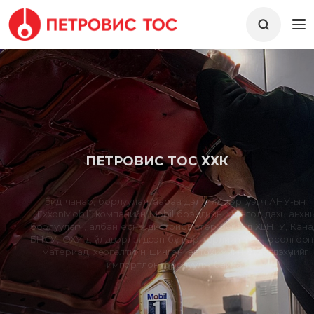
ПЕТРОВИС ТОС ХХК
Бид чанар, борлуулалтаараа дэлхийд тэргүүлэгч АНУ-ын
“ExxonMobil” компанийн Mobil брэндийн Монгол дахь анхны
борлуулагч, албан ёсны дистрибьютер бөгөөд ХБНГУ, Канад,
БНСУ, ОХУ-д үйлдвэрлэгдсэн бүх нэр төрлийн тос тосолгооны
материал, хөргөлтийн шингэн, автохимийн бүтээгдэхүүнийг
импортлон, борлуулж байна.