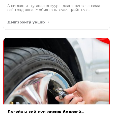
Ашиглалтын хугацаанд зууралдлага шинж чанараа
сайн хадгална. Мобил таны хөдөлгүүрийг төгс
хамгаална
Дэлгэрэнгүй унших
Дугуйны хий сул орхиж болохгүй...