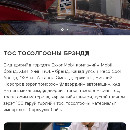
ТОС ТОСОЛГООНЫ БРЭНДҮҮД
Бид дэлхийд тэргүүлэгч ExxonMobil компанийн Mobil
брэнд, ХБНГУ-ын ROLF бренд, Канад улсын Reco Cool
бренд, ОХУ-ын Ангарск, Омск, Дзержинск, Нижний
Новогрод зэрэг томоохон үйлдвэрүүдийн автомашин, хүнд
машин, механизм, үйлдвэрийн тоног төхөөрөмжийн тос,
тосолгооны материал, хөргөлтийн шингэн, тусгай шингэн
зэрэг 100 гаруй төрлийн тос, тосолгооны материалыг
импортлон, борлуулж байна.