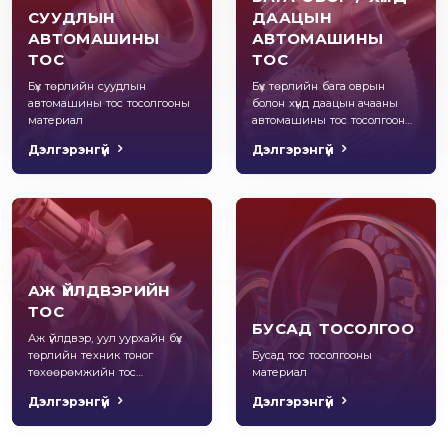
СУУДЛЫН
ДААЦЫН
АВТОМАШИНЫ
АВТОМАШИНЫ
ТОС
ТОС
Бүх төрлийн суудлын
Бүх төрлийн бага оврын
автомашины тос тосолгооны
болон хүнд даацын ачааны
материал
автомашины тос тосолгооны
материал
Дэлгэрэнгүй
Дэлгэрэнгүй
АЖ ҮЙЛДВЭРИЙН
ТОС
БУСАД ТОСОЛГОО
Аж үйлдвэр, уул уурхайн бүх
төрлийн техник тоног
Бусад тос тосолгооны
төхөөрөмжийн тос
материал
тосолгооны материал
Дэлгэрэнгүй
Дэлгэрэнгүй