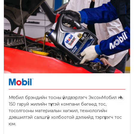
Мобил брэндийн тосны үйлдвэрлэгч ЭксонМобил нь
150 гаруй жилийн түүхтэй компани бөгөөд тос,
тосолгооны материалын хөгжил, технологийн
дэвшилтэй салшгүй холбоотой дэлхийд тэргүүлэгч тос
юм.