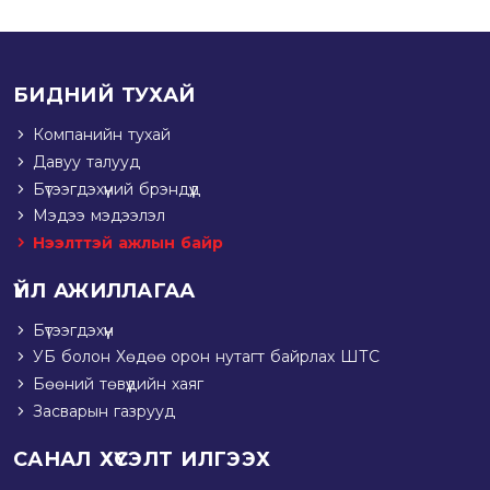
БИДНИЙ ТУХАЙ
Компанийн тухай
Давуу талууд
Бүтээгдэхүүний брэндүүд
Мэдээ мэдээлэл
Нээлттэй ажлын байр
ҮЙЛ АЖИЛЛАГАА
Бүтээгдэхүүн
УБ болон Хөдөө орон нутагт байрлах ШТС
Бөөний төвүүдийн хаяг
Засварын газрууд
САНАЛ ХҮСЭЛТ ИЛГЭЭХ