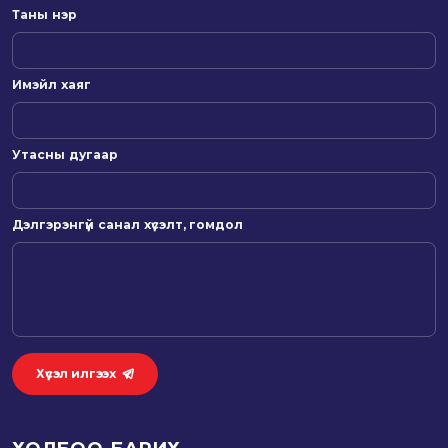
Таны нэр
Имэйл хаяг
Утасны дугаар
Дэлгэрэнгүй санал хүсэлт, гомдол
Хүсэл илгээх