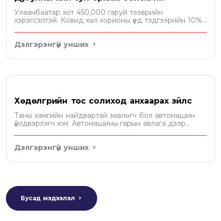
Улаанбаатар хот 450,000 гаруй тээврийн
хэрэгсэлтэй. Ковид хөл хорионы үед тэдгээрийн 10%
гаруй нь хөдөлгөөнд оролцож бусад 90% нь багадаа
14 хоног сул зогсож байна. Энэ үед нэг анхаарах зүйл
нь дугуйн хийн даралт юм.
Дэлгэрэнгүй унших
Хөдөлгүүрийн тос солиход анхаарах зүйлс
Таны хамгийн найдвартай зөвлөгч бол автомашин
үйлдвэрлэгч юм. Автомашины гарын авлага дээр
хөдөлгүүрт хэдэн литр тос орохыг бичсэн байдаг. Уг
зөвлөмжийн дагуу тосоо сонгох хэрэгтэй.
Дэлгэрэнгүй унших
Бусад мэдээлэл