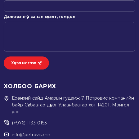
Дэлгэрэнгүй санал хүсэлт, гомдол
Хүсэл илгээх
ХОЛБОО БАРИХ
Ерөнхий сайд Амарын гудамж-7 Петровис компанийн
байр Сүхбаатар дүүрэг Улаанбаатар хот 14201, Монгол
улс
(+976) 1133-0153
info@petrovis.mn