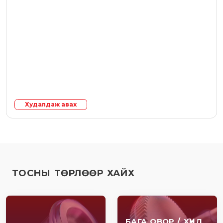
Худалдаж авах
ТОСНЫ ТӨРЛӨӨР ХАЙХ
БАГА ОВОР / ХҮНД