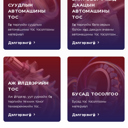
СУУДЛЫН
ДААЦЫН
АВТОМАШИНЫ
АВТОМАШИНЫ
ТОС
ТОС
Бүх төрлийн суудлын
Бүх төрлийн бага оврын
автомашины тос тосолгооны
болон хүнд даацын ачааны
материал
автомашины тос тосолгооны
материал
Дэлгэрэнгүй
Дэлгэрэнгүй
АЖ ҮЙЛДВЭРИЙН
ТОС
БУСАД ТОСОЛГОО
Аж үйлдвэр, уул уурхайн бүх
төрлийн техник тоног
Бусад тос тосолгооны
төхөөрөмжийн тос
материал
тосолгооны материал
Дэлгэрэнгүй
Дэлгэрэнгүй