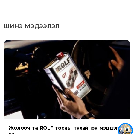
ШИНЭ МЭДЭЭЛЭЛ
Жолооч та ROLF тосны тухай юу мэддэг
вэ