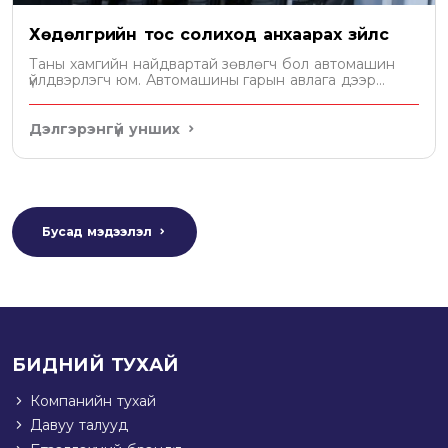
Хөдөлгүүрийн тос солиход анхаарах зүйлс
Таны хамгийн найдвартай зөвлөгч бол автомашин
үйлдвэрлэгч юм. Автомашины гарын авлага дээр
хөдөлгүүрт хэдэн литр тос орохыг бичсэн байдаг. Уг
зөвлөмжийн дагуу тосоо сонгох хэрэгтэй.
Дэлгэрэнгүй унших
Бусад мэдээлэл
БИДНИЙ ТУХАЙ
Компанийн тухай
Давуу талууд