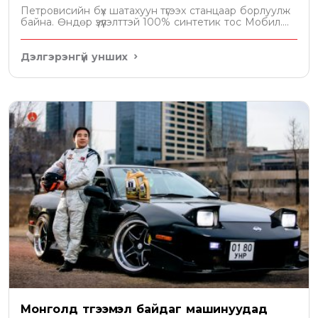
Петровисийн бүх шатахуун түгээх станцаар борлуулж
байна. Өндөр үзүүлэлттэй 100% синтетик тос Мобил....
Дэлгэрэнгүй унших
Монголд түгээмэл байдаг машинуудад