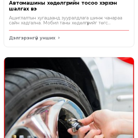
Автомашины хөдөлгүүрийн тосоо хэрхэн
шалгах вэ
Ашиглалтын хугацаанд зууралдлага шинж чанараа
сайн хадгална. Мобил таны хөдөлгүүрийг төгс
хамгаална
Дэлгэрэнгүй унших