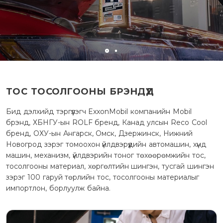
ТОС ТОСОЛГООНЫ БРЭНДҮҮД
Бид дэлхийд тэргүүлэгч ExxonMobil компанийн Mobil
брэнд, ХБНГУ-ын ROLF бренд, Канад улсын Reco Cool
бренд, ОХУ-ын Ангарск, Омск, Дзержинск, Нижний
Новогрод зэрэг томоохон үйлдвэрүүдийн автомашин, хүнд
машин, механизм, үйлдвэрийн тоног төхөөрөмжийн тос,
тосолгооны материал, хөргөлтийн шингэн, тусгай шингэн
зэрэг 100 гаруй төрлийн тос, тосолгооны материалыг
импортлон, борлуулж байна.