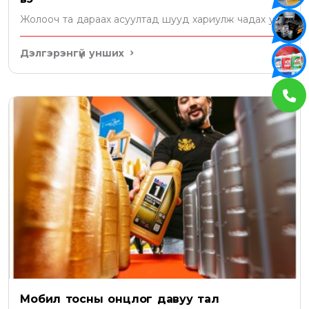
Жолооч та дараах асуултад шууд хариулж чадах уу?
Дэлгэрэнгүй унших
Мобил тосны онцлог давуу тал