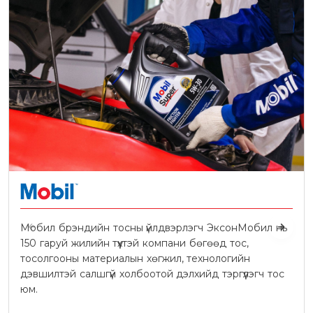
Мобил брэндийн тосны үйлдвэрлэгч ЭксонМобил нь
150 гаруй жилийн түүхтэй компани бөгөөд тос,
тосолгооны материалын хөгжил, технологийн
дэвшилтэй салшгүй холбоотой дэлхийд тэргүүлэгч тос
юм.