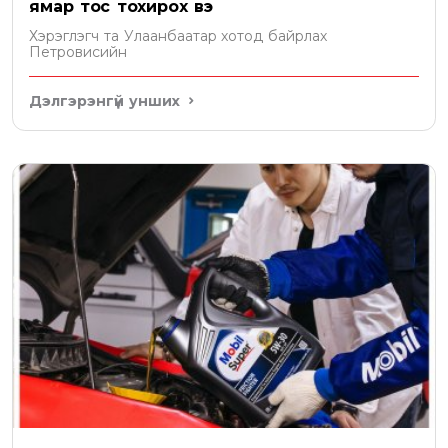
ямар тос тохирох вэ
Хэрэглэгч та Улаанбаатар хотод байрлах
Петровисийн
Дэлгэрэнгүй унших