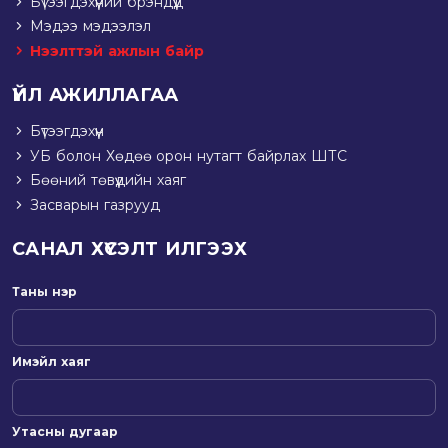
Бүтээгдэхүүний брэндүүд
Мэдээ мэдээлэл
Нээлттэй ажлын байр
ҮЙЛ АЖИЛЛАГАА
Бүтээгдэхүүн
УБ болон Хөдөө орон нутагт байрлах ШТС
Бөөний төвүүдийн хаяг
Засварын газрууд
САНАЛ ХҮСЭЛТ ИЛГЭЭХ
Таны нэр
Имэйл хаяг
Утасны дугаар