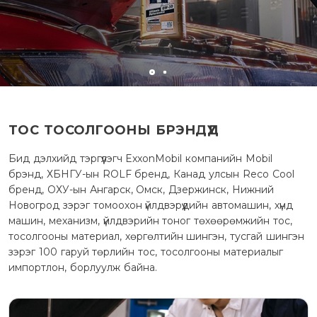
ТОС ТОСОЛГООНЫ БРЭНДҮҮД
Бид дэлхийд тэргүүлэгч ExxonMobil компанийн Mobil
брэнд, ХБНГУ-ын ROLF бренд, Канад улсын Reco Cool
бренд, ОХУ-ын Ангарск, Омск, Дзержинск, Нижний
Новогрод зэрэг томоохон үйлдвэрүүдийн автомашин, хүнд
машин, механизм, үйлдвэрийн тоног төхөөрөмжийн тос,
тосолгооны материал, хөргөлтийн шингэн, тусгай шингэн
зэрэг 100 гаруй төрлийн тос, тосолгооны материалыг
импортлон, борлуулж байна.