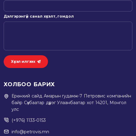
Дэлгэрэнгүй санал хүсэлт, гомдол
Хүсэл илгээх
ХОЛБОО БАРИХ
Ерөнхий сайд Амарын гудамж-7 Петровис компанийн
байр Сүхбаатар дүүрэг Улаанбаатар хот 14201, Монгол
улс
(+976) 1133-0153
info@petrovis.mn