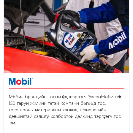
Мобил брэндийн тосны үйлдвэрлэгч ЭксонМобил нь
150 гаруй жилийн түүхтэй компани бөгөөд тос,
тосолгооны материалын хөгжил, технологийн
дэвшилтэй салшгүй холбоотой дэлхийд тэргүүлэгч тос
юм.