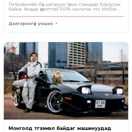
Петровисийн бүх шатахуун түгээх станцаар борлуулж
байна. Өндөр үзүүлэлттэй 100% синтетик тос Мобил....
Дэлгэрэнгүй унших
Монголд түгээмэл байдаг машинуудад