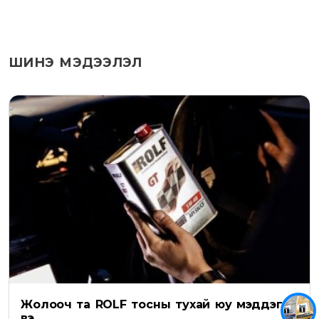
ШИНЭ МЭДЭЭЛЭЛ
Жолооч та ROLF тосны тухай юу мэддэг
вэ