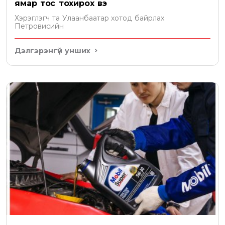
ямар тос тохирох вэ
Хэрэглэгч та Улаанбаатар хотод байрлах
Петровисийн
Дэлгэрэнгүй унших