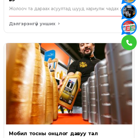
Жолооч та дараах асуултад шууд хариулж чадах уу?
Дэлгэрэнгүй унших
Мобил тосны онцлог давуу тал