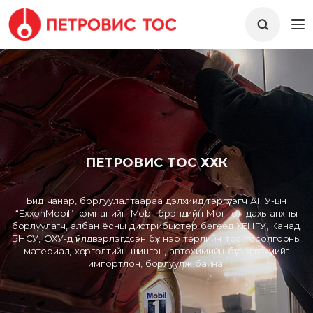
ПЕТРОВИС ТОС ХХК
Бид чанар, борлуулалтаараа дэлхийд тэргүүлэгч АНУ-ын
“ExxonMobil” компанийн Mobil брэндийн Монгол дахь анхны
борлуулагч, албан ёсны дистрибьютер бөгөөд ХБНГУ, Канад,
БНСУ, ОХУ-д үйлдвэрлэгдсэн бүх нэр төрлийн тос тосолгооны
материал, хөргөлтийн шингэн, автохимийн бүтээгдэхүүнийг
импортлон, борлуулж байна.