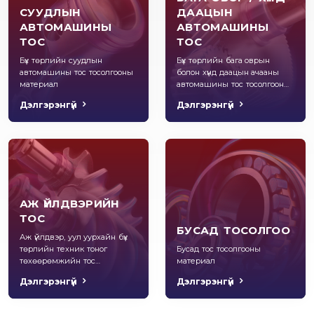
СУУДЛЫН
ДААЦЫН
АВТОМАШИНЫ
АВТОМАШИНЫ
ТОС
ТОС
Бүх төрлийн суудлын
Бүх төрлийн бага оврын
автомашины тос тосолгооны
болон хүнд даацын ачааны
материал
автомашины тос тосолгооны
материал
Дэлгэрэнгүй
Дэлгэрэнгүй
АЖ ҮЙЛДВЭРИЙН
ТОС
БУСАД ТОСОЛГОО
Аж үйлдвэр, уул уурхайн бүх
төрлийн техник тоног
Бусад тос тосолгооны
төхөөрөмжийн тос
материал
тосолгооны материал
Дэлгэрэнгүй
Дэлгэрэнгүй