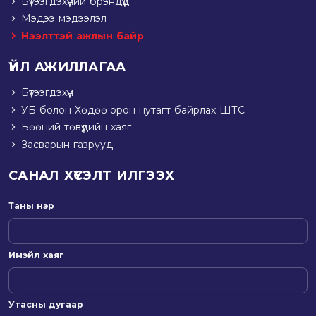
Бүтээгдэхүүний брэндүүд
Мэдээ мэдээлэл
Нээлттэй ажлын байр
ҮЙЛ АЖИЛЛАГАА
Бүтээгдэхүүн
УБ болон Хөдөө орон нутагт байрлах ШТС
Бөөний төвүүдийн хаяг
Засварын газрууд
САНАЛ ХҮСЭЛТ ИЛГЭЭХ
Таны нэр
Имэйл хаяг
Утасны дугаар