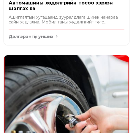
Автомашины хөдөлгүүрийн тосоо хэрхэн
шалгах вэ
Ашиглалтын хугацаанд зууралдлага шинж чанараа
сайн хадгална. Мобил таны хөдөлгүүрийг төгс
хамгаална
Дэлгэрэнгүй унших