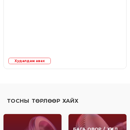
Худалдаж авах
ТОСНЫ ТӨРЛӨӨР ХАЙХ
БАГА ОВОР / ХҮНД