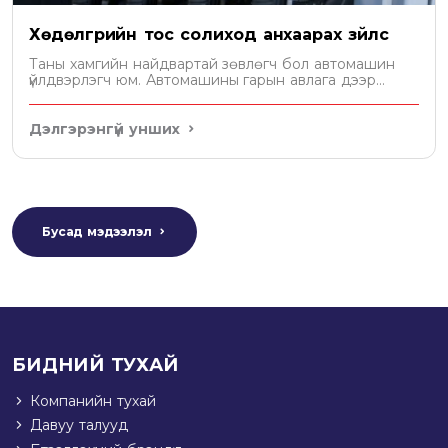
Хөдөлгүүрийн тос солиход анхаарах зүйлс
Таны хамгийн найдвартай зөвлөгч бол автомашин
үйлдвэрлэгч юм. Автомашины гарын авлага дээр
хөдөлгүүрт хэдэн литр тос орохыг бичсэн байдаг. Уг
зөвлөмжийн дагуу тосоо сонгох хэрэгтэй.
Дэлгэрэнгүй унших
Бусад мэдээлэл
БИДНИЙ ТУХАЙ
Компанийн тухай
Давуу талууд