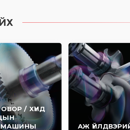
ЙХ
 ОВОР / ХҮНД
ЦЫН
ОМАШИНЫ
АЖ ҮЙЛДВЭРИ