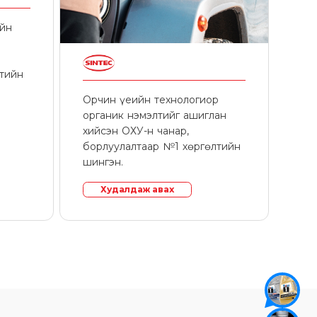
ийн
лтийн
Орчин үеийн технологиор
органик нэмэлтийг ашиглан
хийсэн ОХУ-н чанар,
борлуулалтаар №1 хөргөлтийн
шингэн.
Худалдаж авах