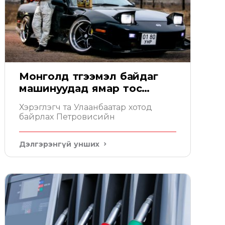
Монголд түгээмэл байдаг
машинуудад ямар тос
тохирох вэ
Хэрэглэгч та Улаанбаатар хотод
байрлах Петровисийн
Дэлгэрэнгүй унших