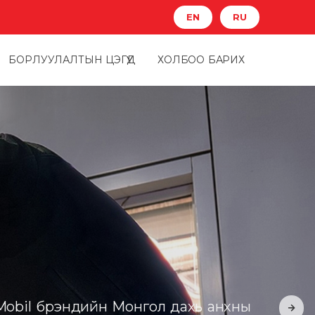
EN
RU
БОРЛУУЛАЛТЫН ЦЭГҮҮД
ХОЛБОО БАРИХ