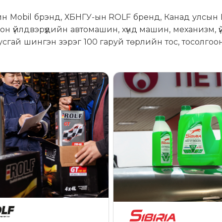
йн Mobil брэнд, ХБНГУ-ын ROLF бренд, Канад улсын 
 үйлдвэрүүдийн автомашин, хүнд машин, механизм, 
усгай шингэн зэрэг 100 гаруй төрлийн тос, тосолго