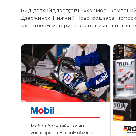
Бид дэлхийд тэргүүлэгч ExxonMobil компани
Дзержинск, Нижний Новогрод зэрэг томоохон
тосолгооны материал, хөргөлтийн шингэн, т
Мобил брэндийн тосны
үйлдвэрлэгч ЭксонМобил нь