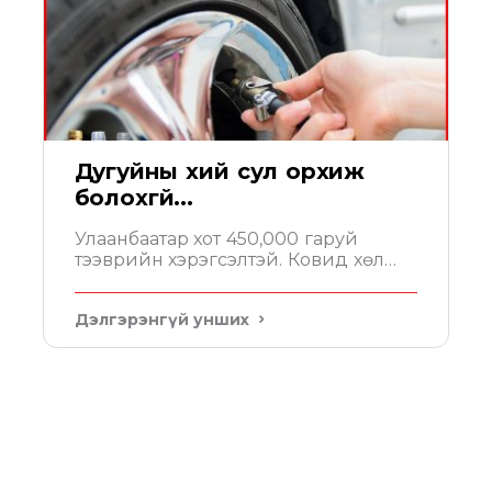
Дугуйны хий сул орхиж
болохгүй...
Улаанбаатар хот 450,000 гаруй
тээврийн хэрэгсэлтэй. Ковид хөл
хорионы үед тэдгээрийн 10% гаруй
нь хөдөлгөөнд оролцож бусад 90%
Дэлгэрэнгүй унших
нь багадаа 14 хоног сул зогсож
байна. Энэ үед нэг анхаарах зүйл нь
дугуйн хийн даралт юм.