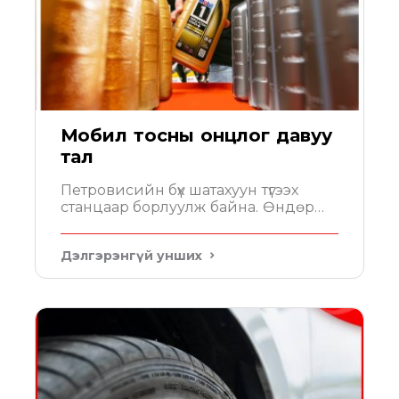
Мобил тосны онцлог давуу
тал
Петровисийн бүх шатахуун түгээх
станцаар борлуулж байна. Өндөр
үзүүлэлттэй 100% синтетик тос Мобил....
Дэлгэрэнгүй унших