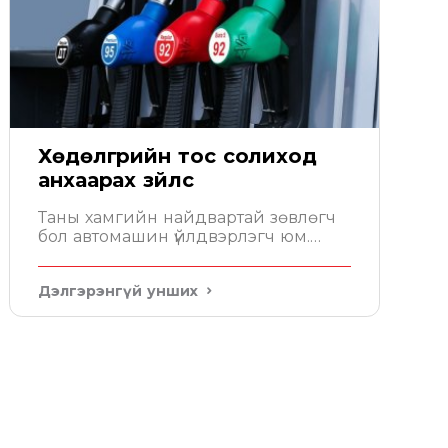
Хөдөлгүүрийн тос солиход
анхаарах зүйлс
Таны хамгийн найдвартай зөвлөгч
бол автомашин үйлдвэрлэгч юм.
Автомашины гарын авлага дээр
хөдөлгүүрт хэдэн литр тос орохыг
Дэлгэрэнгүй унших
бичсэн байдаг. Уг зөвлөмжийн
дагуу тосоо сонгох хэрэгтэй.