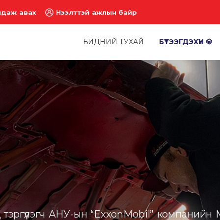
лдаж авах
Нээлттэй ажлын байр
БИДНИЙ ТУХАЙ
БҮТЭЭГДЭХҮҮН