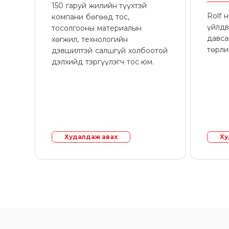
150 гаруй жилийн түүхтэй
Rolf 
компани бөгөөд тос,
үйлдв
тосолгооны материалын
давса
хөгжил, технологийн
төрли
дэвшилтэй салшгүй холбоотой
дэлхийд тэргүүлэгч тос юм.
Худалдаж авах
Ху