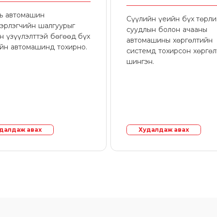
нь автомашин
Сүүлийн үеийн бүх төрл
эрлэгчийн шалгуурыг
суудлын болон ачааны
н үзүүлэлттэй бөгөөд бүх
автомашины хөргөлтийн
йн автомашинд тохирно.
системд тохирсон хөргө
шингэн.
далдаж авах
Худалдаж авах