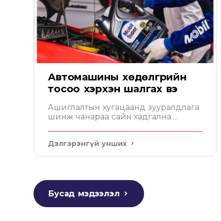
Автомашины хөдөлгүүрийн
тосоо хэрхэн шалгах вэ
Ашиглалтын хугацаанд зууралдлага
шинж чанараа сайн хадгална.
Мобил таны хөдөлгүүрийг төгс
хамгаална
Дэлгэрэнгүй унших
Бусад мэдээлэл