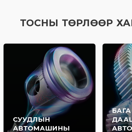
ТОСНЫ ТӨРЛӨӨР ХА
БАГА
СУУДЛЫН
ДАА
АВТОМАШИНЫ
АВТ