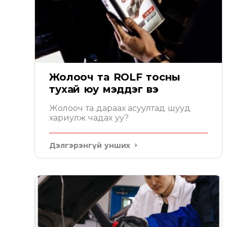
Жолооч та ROLF тосны
тухай юу мэддэг вэ
Жолооч та дараах асуултад шууд
хариулж чадах уу?
Дэлгэрэнгүй унших