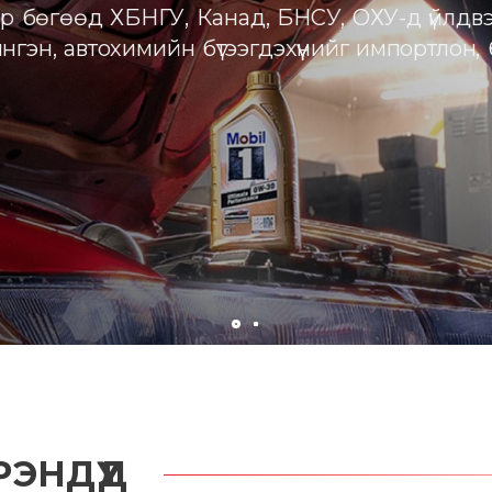
ЭНДҮҮД