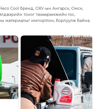
Reco Cool бренд, ОХУ-ын Ангарск, Омск,
үйлдвэрийн тоног төхөөрөмжийн тос,
оны материалыг импортлон, борлуулж байна.