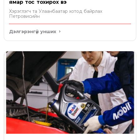
ямар тос тохирох вэ
Хэрэглэгч та Улаанбаатар хотод байрлах
Петровисийн
Дэлгэрэнгүй унших