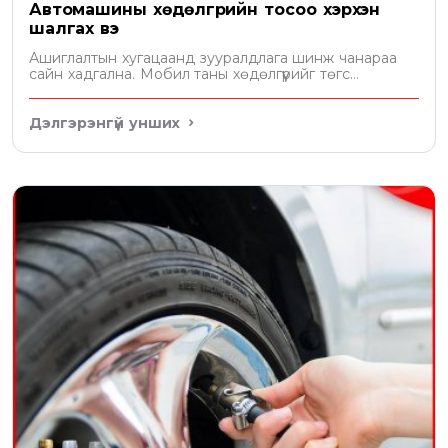
Автомашины хөдөлгүүрийн тосоо хэрхэн
шалгах вэ
Ашиглалтын хугацаанд зууралдлага шинж чанараа
сайн хадгална. Мобил таны хөдөлгүүрийг төгс
хамгаална
Дэлгэрэнгүй унших