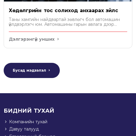
Хөдөлгүүрийн тос солиход анхаарах зүйлс
Таны хамгийн найдвартай зөвлөгч бол автомашин
үйлдвэрлэгч юм. Автомашины гарын авлага дээр
хөдөлгүүрт хэдэн литр тос орохыг бичсэн байдаг. Уг
зөвлөмжийн дагуу тосоо сонгох хэрэгтэй.
Дэлгэрэнгүй унших
Бусад мэдээлэл
БИДНИЙ ТУХАЙ
Компанийн тухай
Давуу талууд