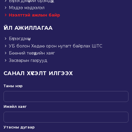
Бүтээгдэхүүний брэндүүд
Мэдээ мэдээлэл
Нээлттэй ажлын байр
ҮЙЛ АЖИЛЛАГАА
Бүтээгдэхүүн
УБ болон Хөдөө орон нутагт байрлах ШТС
Бөөний төвүүдийн хаяг
Засварын газрууд
САНАЛ ХҮСЭЛТ ИЛГЭЭХ
Таны нэр
Имэйл хаяг
Утасны дугаар