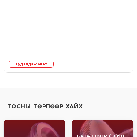
Худалдаж авах
ТОСНЫ ТӨРЛӨӨР ХАЙХ
БАГА ОВОР / ХҮНД