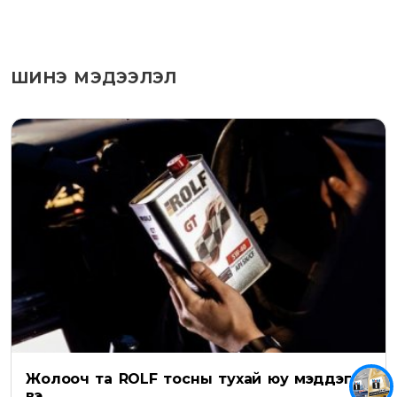
ШИНЭ МЭДЭЭЛЭЛ
Жолооч та ROLF тосны тухай юу мэддэг
вэ