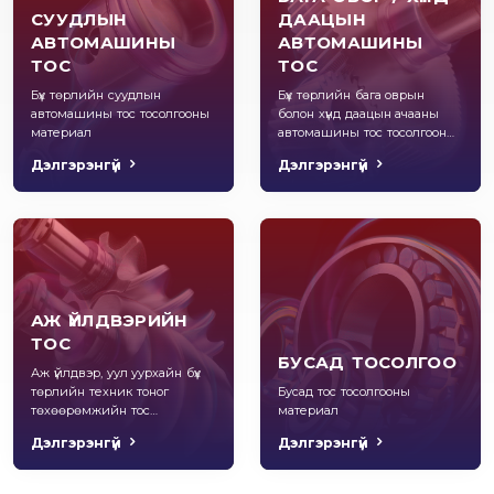
СУУДЛЫН
ДААЦЫН
АВТОМАШИНЫ
АВТОМАШИНЫ
ТОС
ТОС
Бүх төрлийн суудлын
Бүх төрлийн бага оврын
автомашины тос тосолгооны
болон хүнд даацын ачааны
материал
автомашины тос тосолгооны
материал
Дэлгэрэнгүй
Дэлгэрэнгүй
АЖ ҮЙЛДВЭРИЙН
ТОС
БУСАД ТОСОЛГОО
Аж үйлдвэр, уул уурхайн бүх
төрлийн техник тоног
Бусад тос тосолгооны
төхөөрөмжийн тос
материал
тосолгооны материал
Дэлгэрэнгүй
Дэлгэрэнгүй