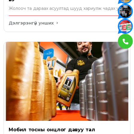
Жолооч та дараах асуултад шууд хариулж чадах уу?
Дэлгэрэнгүй унших
Мобил тосны онцлог давуу тал