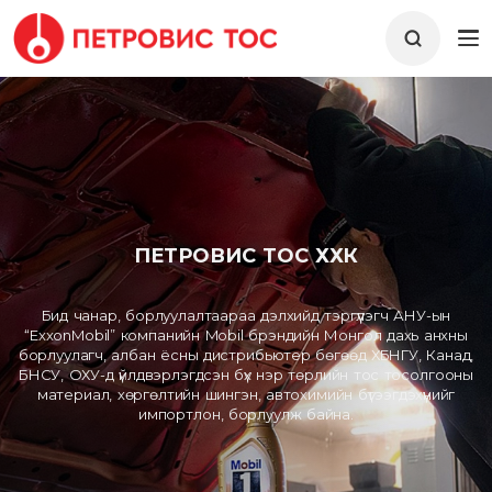
ПЕТРОВИС ТОС ХХК
Бид чанар, борлуулалтаараа дэлхийд тэргүүлэгч АНУ-ын
“ExxonMobil” компанийн Mobil брэндийн Монгол дахь анхны
борлуулагч, албан ёсны дистрибьютер бөгөөд ХБНГУ, Канад,
БНСУ, ОХУ-д үйлдвэрлэгдсэн бүх нэр төрлийн тос тосолгооны
материал, хөргөлтийн шингэн, автохимийн бүтээгдэхүүнийг
импортлон, борлуулж байна.