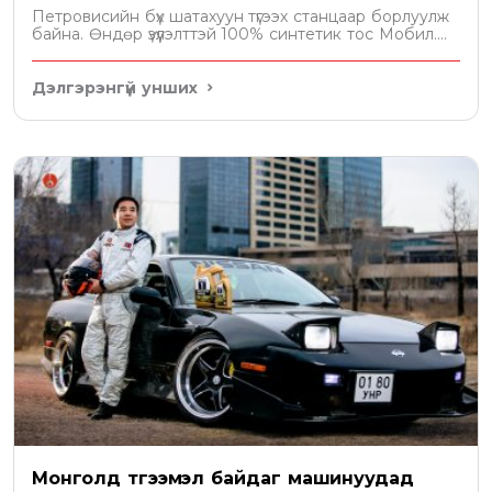
Петровисийн бүх шатахуун түгээх станцаар борлуулж
байна. Өндөр үзүүлэлттэй 100% синтетик тос Мобил....
Дэлгэрэнгүй унших
Монголд түгээмэл байдаг машинуудад