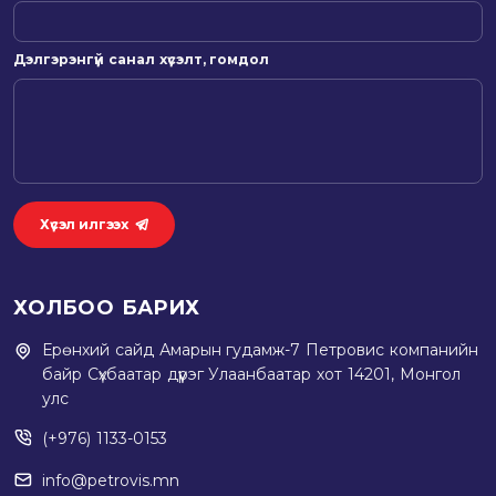
Дэлгэрэнгүй санал хүсэлт, гомдол
Хүсэл илгээх
ХОЛБОО БАРИХ
Ерөнхий сайд Амарын гудамж-7 Петровис компанийн
байр Сүхбаатар дүүрэг Улаанбаатар хот 14201, Монгол
улс
(+976) 1133-0153
info@petrovis.mn