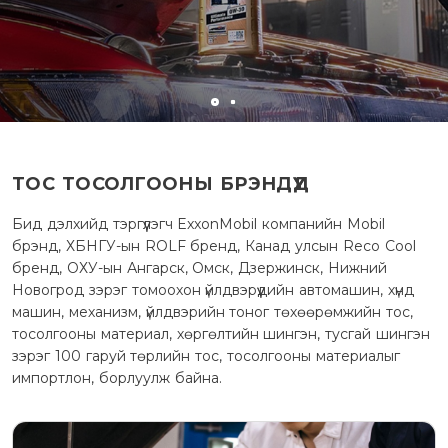
ТОС ТОСОЛГООНЫ БРЭНДҮҮД
Бид дэлхийд тэргүүлэгч ExxonMobil компанийн Mobil
брэнд, ХБНГУ-ын ROLF бренд, Канад улсын Reco Cool
бренд, ОХУ-ын Ангарск, Омск, Дзержинск, Нижний
Новогрод зэрэг томоохон үйлдвэрүүдийн автомашин, хүнд
машин, механизм, үйлдвэрийн тоног төхөөрөмжийн тос,
тосолгооны материал, хөргөлтийн шингэн, тусгай шингэн
зэрэг 100 гаруй төрлийн тос, тосолгооны материалыг
импортлон, борлуулж байна.