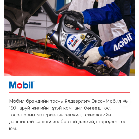
Мобил брэндийн тосны үйлдвэрлэгч ЭксонМобил нь
150 гаруй жилийн түүхтэй компани бөгөөд тос,
тосолгооны материалын хөгжил, технологийн
дэвшилтэй салшгүй холбоотой дэлхийд тэргүүлэгч тос
юм.