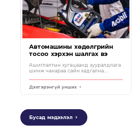
Автомашины хөдөлгүүрийн
тосоо хэрхэн шалгах вэ
Ашиглалтын хугацаанд зууралдлага
шинж чанараа сайн хадгална.
Мобил таны хөдөлгүүрийг төгс
хамгаална
Дэлгэрэнгүй унших
Бусад мэдээлэл