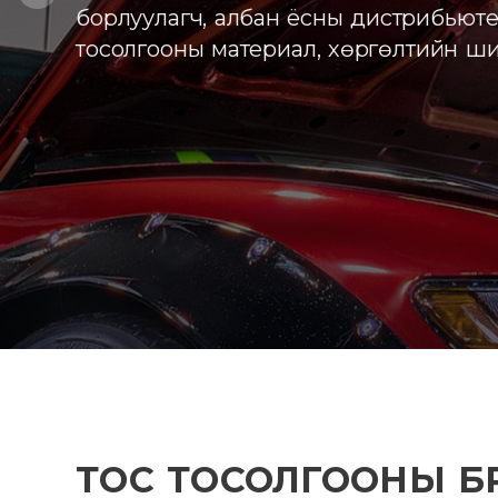
борлуулагч, албан ёсны дистрибьюте
тосолгооны материал, хөргөлтийн шин
ТОС ТОСОЛГООНЫ БР