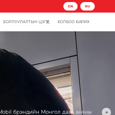
EN
RU
БОРЛУУЛАЛТЫН ЦЭГҮҮД
ХОЛБОО БАРИХ
 Mobil брэндийн Монгол дахь анхны