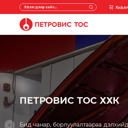
Худа
ПЕТРОВИС ТОС ХХК
Бид чанар, борлуулалтаараа дэлхийд