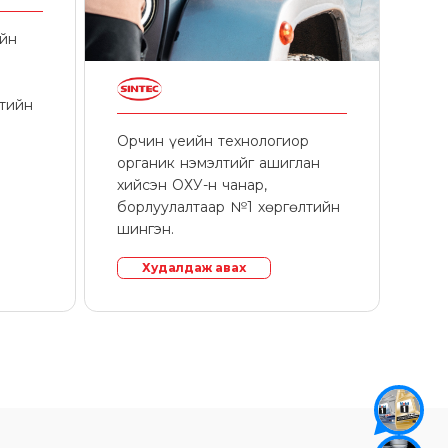
ийн
лтийн
Орчин үеийн технологиор
органик нэмэлтийг ашиглан
хийсэн ОХУ-н чанар,
борлуулалтаар №1 хөргөлтийн
шингэн.
Худалдаж авах