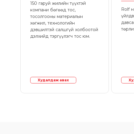
150 гаруй жилийн түүхтэй
Rolf 
компани бөгөөд тос,
үйлдв
тосолгооны материалын
давса
хөгжил, технологийн
төрли
дэвшилтэй салшгүй холбоотой
дэлхийд тэргүүлэгч тос юм.
Худалдаж авах
Ху