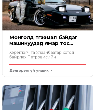
Монголд түгээмэл байдаг
машинуудад ямар тос
тохирох вэ
Хэрэглэгч та Улаанбаатар хотод
байрлах Петровисийн
Дэлгэрэнгүй унших