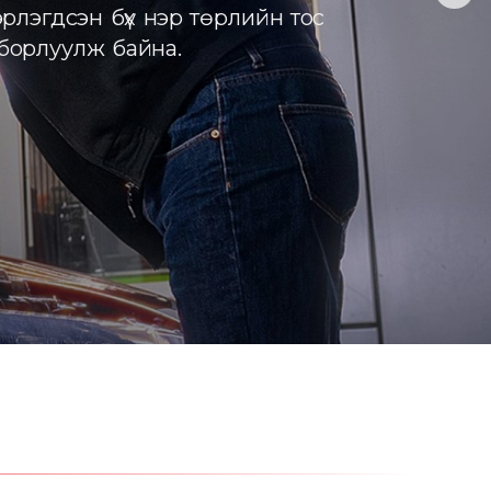
рлэгдсэн бүх нэр төрлийн тос
 борлуулж байна.