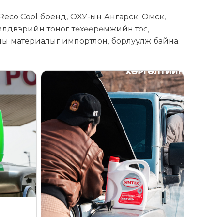
Reco Cool бренд, ОХУ-ын Ангарск, Омск,
үйлдвэрийн тоног төхөөрөмжийн тос,
оны материалыг импортлон, борлуулж байна.