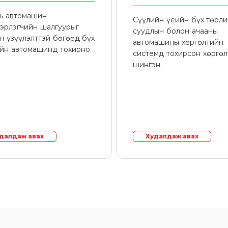
нь автомашин
Сүүлийн үеийн бүх төрл
эрлэгчийн шалгуурыг
суудлын болон ачааны
н үзүүлэлттэй бөгөөд бүх
автомашины хөргөлтийн
йн автомашинд тохирно.
системд тохирсон хөргө
шингэн.
далдаж авах
Худалдаж авах