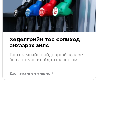
Хөдөлгүүрийн тос солиход
анхаарах зүйлс
Таны хамгийн найдвартай зөвлөгч
бол автомашин үйлдвэрлэгч юм.
Автомашины гарын авлага дээр
хөдөлгүүрт хэдэн литр тос орохыг
Дэлгэрэнгүй унших
бичсэн байдаг. Уг зөвлөмжийн
дагуу тосоо сонгох хэрэгтэй.