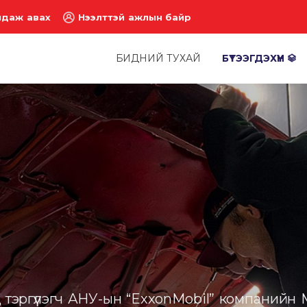
лдаж авах
Нээлттэй ажлын байр
БИДНИЙ ТУХАЙ
БҮТЭЭГДЭХҮҮН
 тэргүүлэгч АНУ-ын “ExxonMobil” компанийн