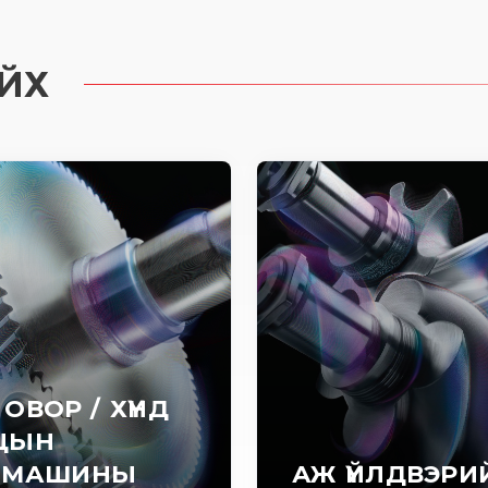
ЙХ
 ОВОР / ХҮНД
ЦЫН
ОМАШИНЫ
АЖ ҮЙЛДВЭРИ