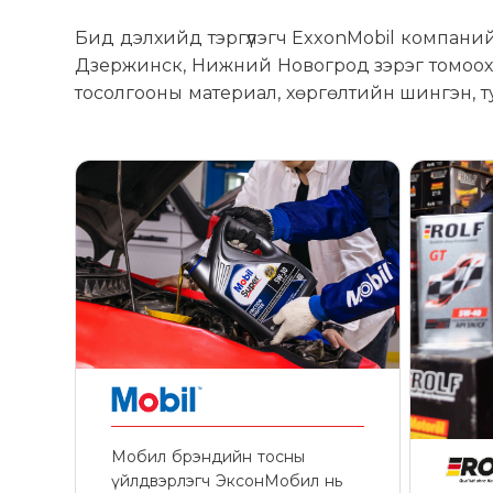
Бид дэлхийд тэргүүлэгч ExxonMobil компани
Дзержинск, Нижний Новогрод зэрэг томоохон
тосолгооны материал, хөргөлтийн шингэн, т
Мобил брэндийн тосны
үйлдвэрлэгч ЭксонМобил нь