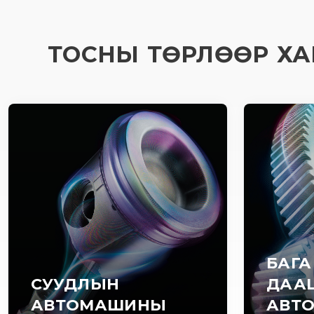
ТОСНЫ ТӨРЛӨӨР ХА
БАГА
СУУДЛЫН
ДАА
АВТОМАШИНЫ
АВТ