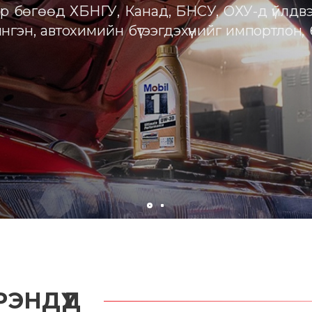
р бөгөөд ХБНГУ, Канад, БНСУ, ОХУ-д үйлдвэ
гэн, автохимийн бүтээгдэхүүнийг импортлон,
ЭНДҮҮД