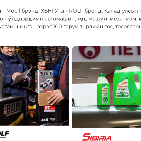
йн Mobil брэнд, ХБНГУ-ын ROLF бренд, Канад улсын 
 үйлдвэрүүдийн автомашин, хүнд машин, механизм, 
усгай шингэн зэрэг 100 гаруй төрлийн тос, тосолго