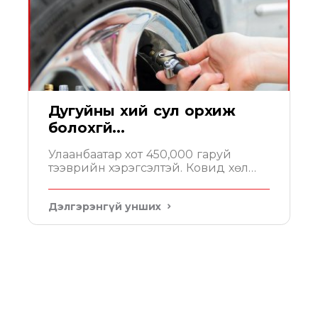
Дугуйны хий сул орхиж
болохгүй...
Улаанбаатар хот 450,000 гаруй
тээврийн хэрэгсэлтэй. Ковид хөл
хорионы үед тэдгээрийн 10% гаруй
нь хөдөлгөөнд оролцож бусад 90%
Дэлгэрэнгүй унших
нь багадаа 14 хоног сул зогсож
байна. Энэ үед нэг анхаарах зүйл нь
дугуйн хийн даралт юм.