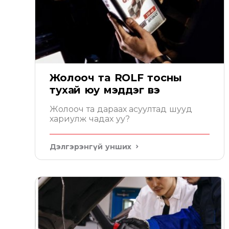
Жолооч та ROLF тосны
тухай юу мэддэг вэ
Жолооч та дараах асуултад шууд
хариулж чадах уу?
Дэлгэрэнгүй унших