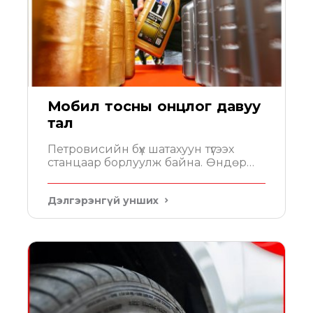
Мобил тосны онцлог давуу
тал
Петровисийн бүх шатахуун түгээх
станцаар борлуулж байна. Өндөр
үзүүлэлттэй 100% синтетик тос Мобил....
Дэлгэрэнгүй унших